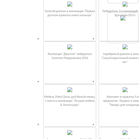
Золотой диплом в номинации "Первая
Победитель 3-х номинаций
детская кроватка моего малыша"
Удмуртии-2015»
Коллекция "Джунгли" победитель
Серебряный диплом в ном
Золотого Медвежонка 2016
"Самый практичный манеж от
лет"
Мебель Polini Classic дуб-белый глянец.
Комплект в кроватку Fаi
1 место в номинации "Лучшая мебель
предметов. Лауреат в ном
& Аксессуары"
“Товары для младенце