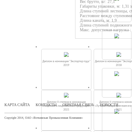
Вес брутто, кг: 27,1
Габариты упаковки, м: 1,31 х
Длина ступеней лестницы, см
Расстояние между ступенями
Длина каната, м: 1,9
Длина ступеней подвижного 
Макс. допустимая нагрузка : 
Диплом в номинации "Экспортер года"
Диплом в номинации "Экспорт
2019
2018
Диплом II степени в номинации
Диплом II степени в номи
КАРТА САЙТА
КОНТАКТЫ
ОБРАТНАЯ СВЯЗЬ
НОВОСТИ
«Лицензия и лицензионная продукция»
«Лучшие товары для мам и 
2021
2021
Copyright 2014, ОАО «Воткинская Промышленная Компания»