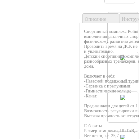
Описание
Инстру
Спортивный комплекс Polini 
выполнения различных спо
физическому развитию детей
Проводить время на ДСК не т
и увлекательно.
Детский спортивный комплекс
разнообразных тренажеров, 
дома.
Включает в себя:
-Навесной подвижный турни
-Тарзанка с прыгунками;
-Гимнастические кольца;
-Канат.
Предназначен для детей от 1
Возможность регулировки вы
Высокая прочность конструк
Габариты:
Размер комплекса, ШхГхВ, см
Вес нетто, кг: 25,7