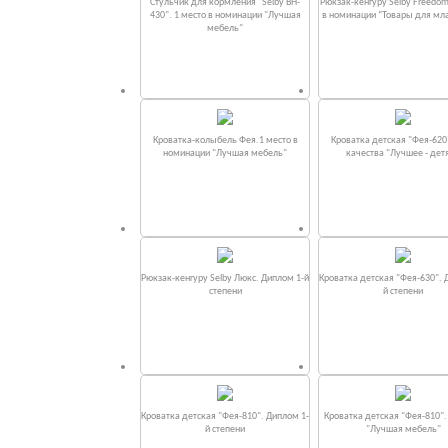
Стульчик для кормления "Selby BH-
Рюкзак-кенгуру Selby Freedom
430". 1 место в номинации "Лучшая
в номинации “Товары для мл
мебель"
Кроватка-колыбель Фея.1 место в
Кроватка детская "Фея-620
номинации "Лучшая мебель"
качества "Лучшее - дет
Рюкзак-кенгуру Selby Люкс. Диплом 1-й
Кроватка детская "Фея-630". 
степени
й степени
Кроватка детская "Фея-810". Диплом 1-
Кроватка детская "Фея-810"
й степени
"Лучшая мебель"