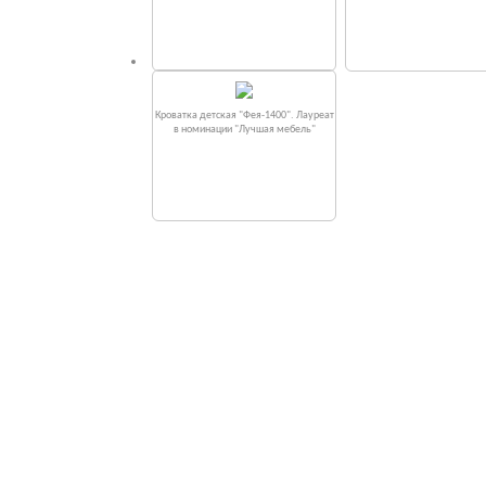
Кроватка детская "Фея-1400". Лауреат
в номинации "Лучшая мебель"