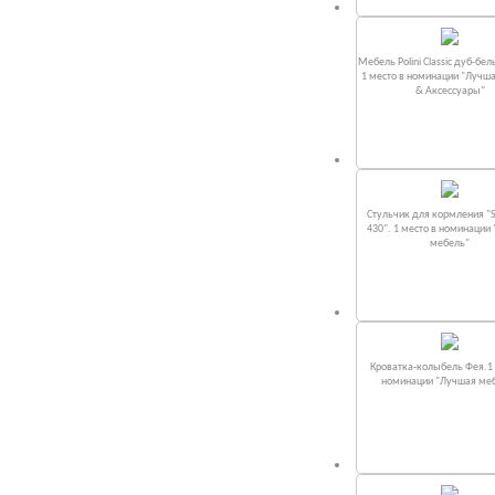
Мебель Polini Classic дуб-бел
1 место в номинации "Лучш
& Аксессуары"
Стульчик для кормления "S
430". 1 место в номинации
мебель"
Кроватка-колыбель Фея.1 
номинации "Лучшая ме