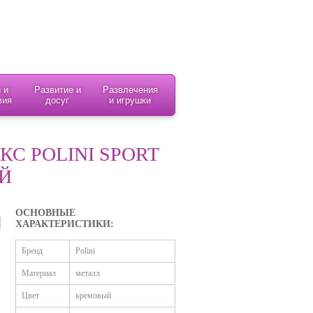
 и
Развитие и
Развлечения
вия
досуг
и игрушки
С POLINI SPORT
Й
ОСНОВНЫЕ
ХАРАКТЕРИСТИКИ:
Бренд
Polini
Материал
металл
Цвет
кремовый