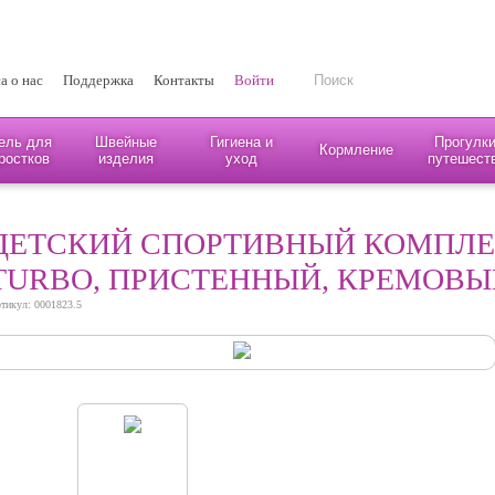
а о нас
Поддержка
Контакты
Войти
ель для
Швейные
Гигиена и
Прогулки
Кормление
ростков
изделия
уход
путешест
ДЕТСКИЙ СПОРТИВНЫЙ КОМПЛЕК
TURBO, ПРИСТЕННЫЙ, КРЕМОВЫ
тикул: 0001823.5