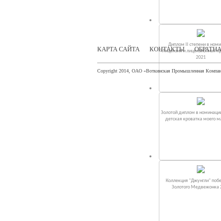
Диплом II степени в ном
КАРТА САЙТА
КОНТАКТЫ
ОБРАТНА
«Лицензия и лицензионная п
2021
Copyright 2014, ОАО «Воткинская Промышленная Компа
Золотой диплом в номинаци
детская кроватка моего 
Коллекция "Джунгли" поб
Золотого Медвежонка 