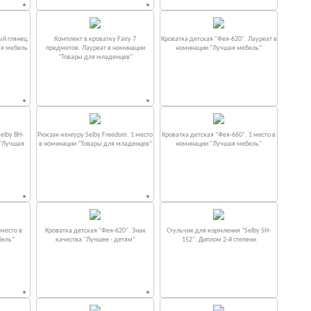
ый глянец.
Комплект в кроватку Fаiry 7
Кроватка детская "Фея-620". Лауреат в
ая мебель
предметов. Лауреат в номинации
номинации “Лучшая мебель”
“Товары для младенцев”
elby BH-
Рюкзак-кенгуру Selby Freedom. 1 место
Кроватка детская "Фея-660". 1 место в
 "Лучшая
в номинации “Товары для младенцев”
номинации "Лучшая мебель"
место в
Кроватка детская "Фея-620". Знак
Стульчик для кормления "Selby SH-
бель"
качества "Лучшее - детям"
152". Диплом 2-й степени