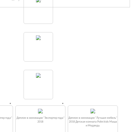
тер года"
Диплом в номинации "Экспортер года"
Диплом в номинации "Лучшая мебель"
2018
2018 Детская комната Polini kids Маша
и Медведь