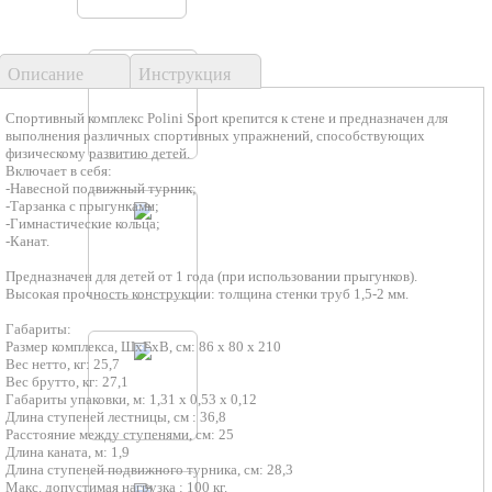
Описание
Инструкция
Спортивный комплекс Polini Sport крепится к стене и предназначен для
выполнения различных спортивных упражнений, способствующих
физическому развитию детей.
Включает в себя:
-Навесной подвижный турник;
-Тарзанка с прыгунками;
-Гимнастические кольца;
-Канат.
Предназначен для детей от 1 года (при использовании прыгунков).
Высокая прочность конструкции: толщина стенки труб 1,5-2 мм.
Габариты:
Размер комплекса, ШхГхВ, см: 86 х 80 х 210
Вес нетто, кг: 25,7
Вес брутто, кг: 27,1
Габариты упаковки, м: 1,31 х 0,53 х 0,12
Длина ступеней лестницы, см : 36,8
Расстояние между ступенями, см: 25
Длина каната, м: 1,9
Длина ступеней подвижного турника, см: 28,3
Макс. допустимая нагрузка : 100 кг.