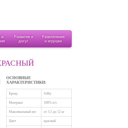
 и
Развитие и
Развлечения
вия
досуг
и игрушки
КРАСНЫЙ
ОСНОВНЫЕ
ХАРАКТЕРИСТИКИ:
Бренд
Selby
Материал
100% п/э
Максимальный вес
от 3,5 до 12 кг
Цвет
красный