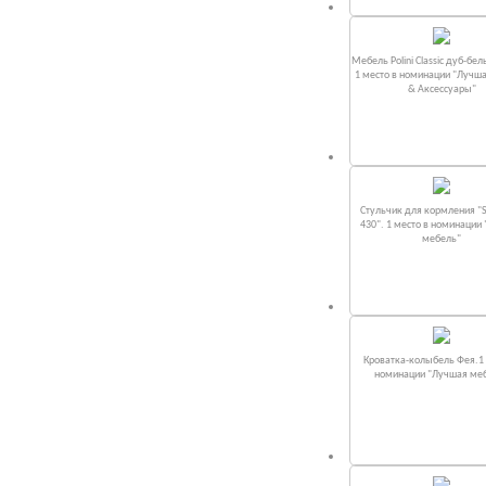
Мебель Polini Classic дуб-бел
1 место в номинации "Лучш
& Аксессуары"
Стульчик для кормления "S
430". 1 место в номинации
мебель"
Кроватка-колыбель Фея.1 
номинации "Лучшая ме