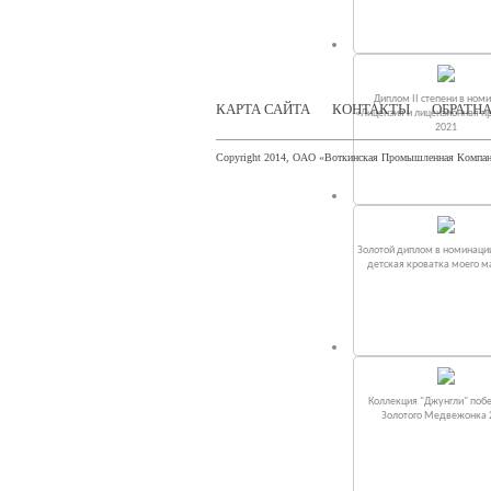
Диплом II степени в ном
КАРТА САЙТА
КОНТАКТЫ
ОБРАТНА
«Лицензия и лицензионная п
2021
Copyright 2014, ОАО «Воткинская Промышленная Компа
Золотой диплом в номинаци
детская кроватка моего 
Коллекция "Джунгли" поб
Золотого Медвежонка 