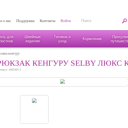
а о нас
Поддержка
Контакты
Войти
ель для
Швейные
Гигиена и
Прогулки
Кормление
ростков
изделия
уход
путешест
заки-кенгуру
РЮКЗАК КЕНГУРУ SELBY ЛЮКС 
тикул: 0005491-1