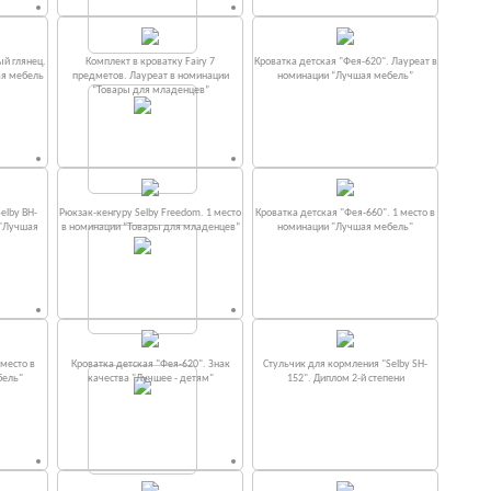
ый глянец.
Комплект в кроватку Fаiry 7
Кроватка детская "Фея-620". Лауреат в
ая мебель
предметов. Лауреат в номинации
номинации “Лучшая мебель”
“Товары для младенцев”
elby BH-
Рюкзак-кенгуру Selby Freedom. 1 место
Кроватка детская "Фея-660". 1 место в
 "Лучшая
в номинации “Товары для младенцев”
номинации "Лучшая мебель"
место в
Кроватка детская "Фея-620". Знак
Стульчик для кормления "Selby SH-
бель"
качества "Лучшее - детям"
152". Диплом 2-й степени