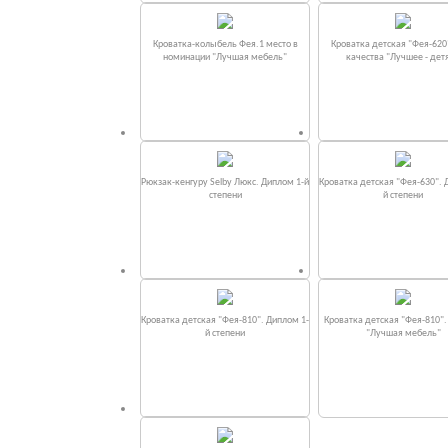
Кроватка-колыбель Фея.1 место в
Кроватка детская "Фея-620
номинации "Лучшая мебель"
качества "Лучшее - дет
Рюкзак-кенгуру Selby Люкс. Диплом 1-й
Кроватка детская "Фея-630". 
степени
й степени
Кроватка детская "Фея-810". Диплом 1-
Кроватка детская "Фея-810"
й степени
"Лучшая мебель"