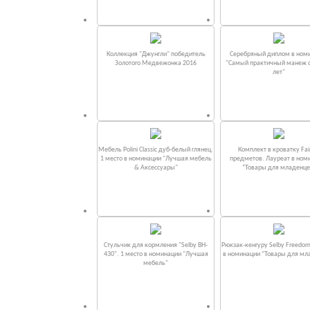
Коллекция "Джунгли" победитель
Серебряный диплом в ном
Золотого Медвежонка 2016
"Самый практичный манеж от
лет"
Мебель Polini Classic дуб-белый глянец.
Комплект в кроватку Fаi
1 место в номинации "Лучшая мебель
предметов. Лауреат в ном
& Аксессуары"
“Товары для младенце
Стульчик для кормления "Selby BH-
Рюкзак-кенгуру Selby Freedom
430". 1 место в номинации "Лучшая
в номинации “Товары для мл
мебель"