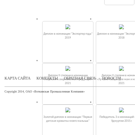
Диплом в номинации "Экспортер года"
Диплом в номинации "Экспорт
2019
2018
Диплом II степени в номинации
Диплом II степени в номи
КАРТА САЙТА
КОНТАКТЫ
ОБРАТНАЯ СВЯЗЬ
НОВОСТИ
«Лицензия и лицензионная продукция»
«Лучшие товары для мам и 
2021
2021
Copyright 2014, ОАО «Воткинская Промышленная Компания»
Золотой диплом в номинации "Первая
Победитель 3-х номинаций
детская кроватка моего малыша"
Удмуртии-2015»