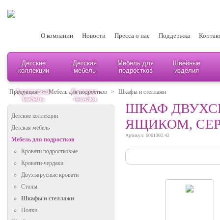
О компании
Новости
Пресса о нас
Поддержка
Контак
Детские
Детская
Мебель для
Швейные
коллекции
мебель
подростков
изделия
Адаптивная
Бытовая
Продукция
>
Мебель для подростков
>
Шкафы и стеллажи
мебель
техника
ШКАФ ДВУХСЕ
Детские коллекции
ЯЩИКОМ, СЕ
Детская мебель
Артикул: 0001302.42
Мебель для подростков
Кровати подростковые
Кровати-чердаки
Двухъярусные кровати
Столы
Шкафы и стеллажи
Полки