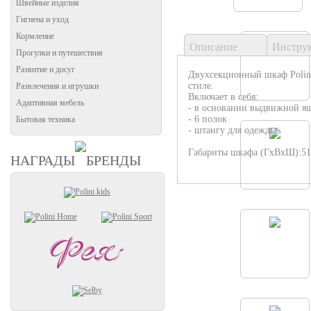
Швейные изделия
Гигиена и уход
Кормление
Описание
Инстру
Прогулки и путешествия
Развитие и досуг
Двухсекционный шкаф Polini
стиле.
Развлечения и игрушки
Включает в себя:
Адаптивная мебель
- в основании выдвижной я
- 6 полок
Бытовая техника
- штангу для одежды
Габариты шкафа (ГхВхШ):51
НАГРАДЫ
БРЕНДЫ