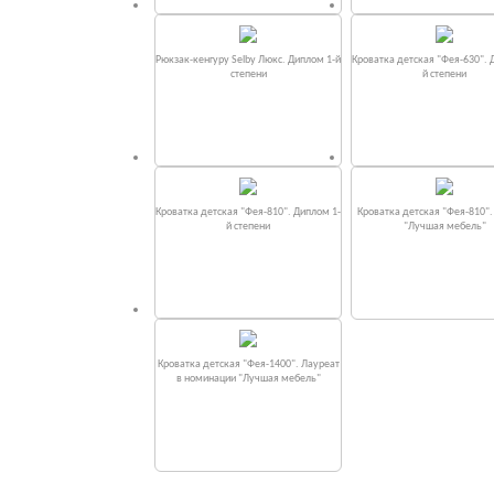
Рюкзак-кенгуру Selby Люкс. Диплом 1-й
Кроватка детская "Фея-630". 
степени
й степени
Кроватка детская "Фея-810". Диплом 1-
Кроватка детская "Фея-810"
й степени
"Лучшая мебель"
Кроватка детская "Фея-1400". Лауреат
в номинации "Лучшая мебель"