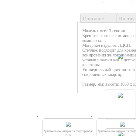
Описание
Инстру
Модель имеет 3 секции.
Крепится к стене с помощью
комплекта.
Материал изделия: ЛДСП.
Стеллаж подходит для хранен
зонирования жилого помеще
устанавливаться как в детск
квартиры.
Универсальный цвет винтаж
современных квартир.
Размер, мм: высота: 1069 х ш
Диплом в номинации "Экспортер года"
Диплом в номинации "Экспорт
2019
2018