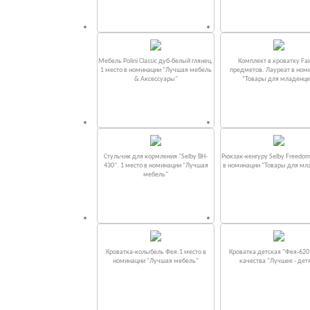
Мебель Polini Classic дуб-белый глянец.
Комплект в кроватку Fаi
1 место в номинации "Лучшая мебель
предметов. Лауреат в ном
& Аксессуары"
“Товары для младенце
Стульчик для кормления "Selby BH-
Рюкзак-кенгуру Selby Freedom
430". 1 место в номинации "Лучшая
в номинации “Товары для мл
мебель"
Кроватка-колыбель Фея.1 место в
Кроватка детская "Фея-620
номинации "Лучшая мебель"
качества "Лучшее - дет