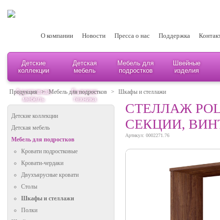
О компании
Новости
Пресса о нас
Поддержка
Контак
Детские
Детская
Мебель для
Швейные
коллекции
мебель
подростков
изделия
Адаптивная
Бытовая
Продукция
>
Мебель для подростков
>
Шкафы и стеллажи
мебель
техника
СТЕЛЛАЖ POL
Детские коллекции
СЕКЦИИ, ВИ
Детская мебель
Артикул: 0002271.76
Мебель для подростков
Кровати подростковые
Кровати-чердаки
Двухъярусные кровати
Столы
Шкафы и стеллажи
Полки