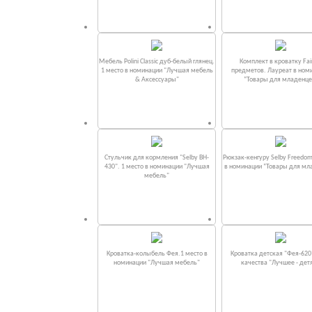
Мебель Polini Classic дуб-белый глянец.
Комплект в кроватку Fаi
1 место в номинации "Лучшая мебель
предметов. Лауреат в ном
& Аксессуары"
“Товары для младенце
Стульчик для кормления "Selby BH-
Рюкзак-кенгуру Selby Freedom
430". 1 место в номинации "Лучшая
в номинации “Товары для мл
мебель"
Кроватка-колыбель Фея.1 место в
Кроватка детская "Фея-620
номинации "Лучшая мебель"
качества "Лучшее - дет