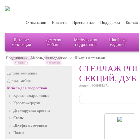
О компании
Новости
Пресса о нас
Поддержка
Контак
Детские
Детская
Мебель для
Швейные
коллекции
мебель
подростков
изделия
Адаптивная
Бытовая
Продукция
>
Мебель для подростков
>
Шкафы и стеллажи
мебель
техника
СТЕЛЛАЖ POL
Детские коллекции
СЕКЦИЙ, ДУБ
Детская мебель
Артикул: 0001695.171
Мебель для подростков
Кровати подростковые
Кровати-чердаки
Двухъярусные кровати
Столы
Шкафы и стеллажи
Полки