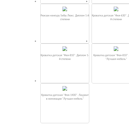
Рюкзак-кенгуру Selby Люкс. Диплом 1-й
Кроватка детская "Фея-630". 
степени
й степени
Кроватка детская "Фея-810". Диплом 1-
Кроватка детская "Фея-810"
й степени
"Лучшая мебель"
Кроватка детская "Фея-1400". Лауреат
в номинации "Лучшая мебель"