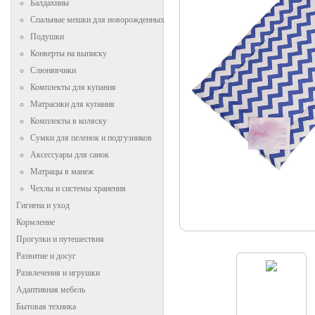
Балдахины
Спальные мешки для новорожденных
Подушки
Конверты на выписку
Слюнявчики
Комплекты для купания
Матрасики для купания
Комплекты в коляску
Сумки для пеленок и подгузников
Аксессуары для санок
Матрацы в манеж
Чехлы и системы хранения
Гигиена и уход
Кормление
Прогулки и путешествия
Развитие и досуг
Развлечения и игрушки
Адаптивная мебель
Бытовая техника