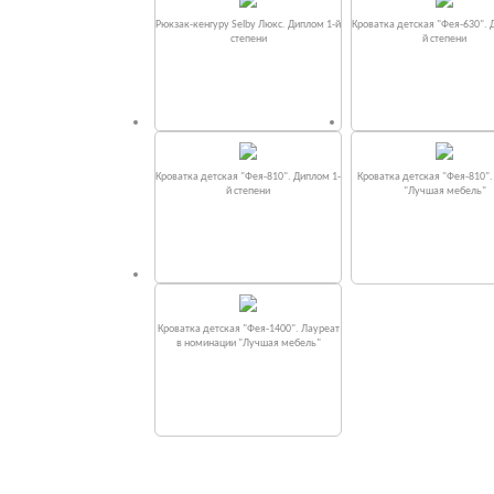
Рюкзак-кенгуру Selby Люкс. Диплом 1-й
Кроватка детская "Фея-630". 
степени
й степени
Кроватка детская "Фея-810". Диплом 1-
Кроватка детская "Фея-810"
й степени
"Лучшая мебель"
Кроватка детская "Фея-1400". Лауреат
в номинации "Лучшая мебель"