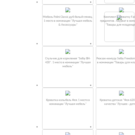
Мебель Polini Classic дуб-белый глянец.
Комплект в кроватку Fаi
1 место в номинации "Лучшая мебель
предметов. Лауреат в ном
& Аксессуары"
“Товары для младенце
Стульчик для кормления "Selby BH-
Рюкзак-кенгуру Selby Freedom
430". 1 место в номинации "Лучшая
в номинации “Товары для мл
мебель"
Кроватка-колыбель Фея.1 место в
Кроватка детская "Фея-620
номинации "Лучшая мебель"
качества "Лучшее - дет