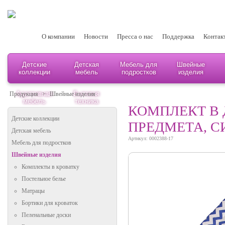
О компании
Новости
Пресса о нас
Поддержка
Контак
Детские
Детская
Мебель для
Швейные
коллекции
мебель
подростков
изделия
Адаптивная
Бытовая
Продукция
>
Швейные изделия
мебель
техника
КОМПЛЕКТ В 
Детские коллекции
ПРЕДМЕТА, С
Детская мебель
Артикул: 0002388-17
Мебель для подростков
Швейные изделия
Комплекты в кроватку
Постельное белье
Матрацы
Бортики для кроваток
Пеленальные доски