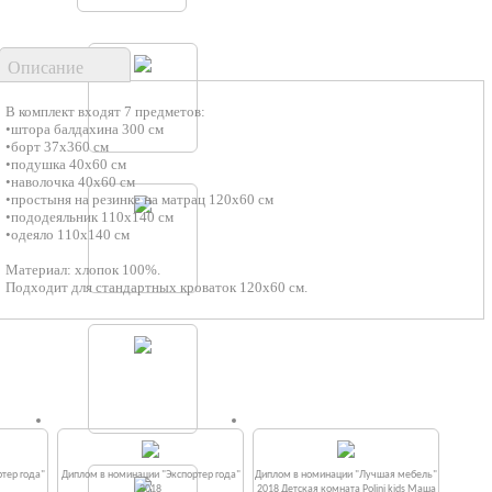
Описание
В комплект входят 7 предметов:
•штора балдахина 300 см
•борт 37х360 см
•подушка 40х60 см
•наволочка 40х60 см
•простыня на резинке на матрац 120х60 см
•пододеяльник 110х140 см
•одеяло 110х140 см
Материал: хлопок 100%.
Подходит для стандартных кроваток 120х60 см.
тер года"
Диплом в номинации "Экспортер года"
Диплом в номинации "Лучшая мебель"
2018
2018 Детская комната Polini kids Маша