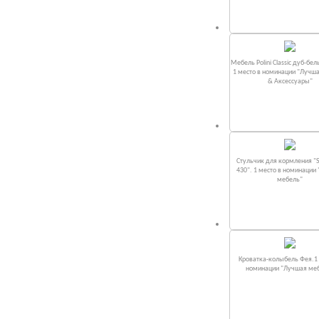
Мебель Polini Classic дуб-бел
1 место в номинации "Лучш
& Аксессуары"
Стульчик для кормления "S
430". 1 место в номинации
мебель"
Кроватка-колыбель Фея.1 
номинации "Лучшая ме