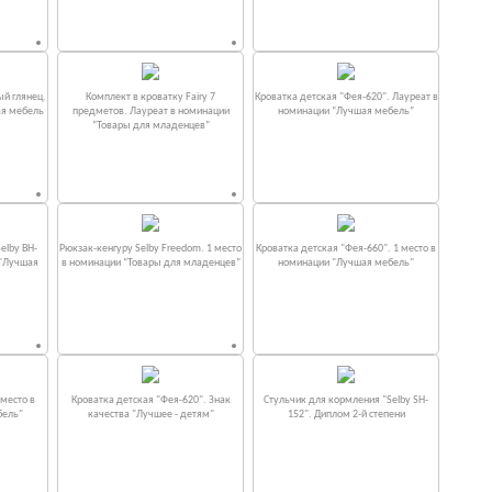
ый глянец.
Комплект в кроватку Fаiry 7
Кроватка детская "Фея-620". Лауреат в
ая мебель
предметов. Лауреат в номинации
номинации “Лучшая мебель”
“Товары для младенцев”
elby BH-
Рюкзак-кенгуру Selby Freedom. 1 место
Кроватка детская "Фея-660". 1 место в
 "Лучшая
в номинации “Товары для младенцев”
номинации "Лучшая мебель"
место в
Кроватка детская "Фея-620". Знак
Стульчик для кормления "Selby SH-
бель"
качества "Лучшее - детям"
152". Диплом 2-й степени