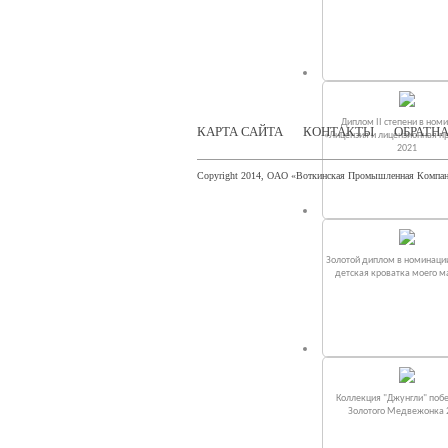
Диплом II степени в ном
КАРТА САЙТА
КОНТАКТЫ
ОБРАТНА
«Лицензия и лицензионная п
2021
Copyright 2014, ОАО «Воткинская Промышленная Компа
Золотой диплом в номинаци
детская кроватка моего 
Коллекция "Джунгли" поб
Золотого Медвежонка 