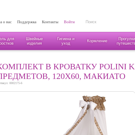
а о нас
Поддержка
Контакты
Войти
ель для
Швейные
Гигиена и
Прогулки
Кормление
ростков
изделия
уход
путешест
КОМПЛЕКТ В КРОВАТКУ POLINI K
ПРЕДМЕТОВ, 120Х60, МАКИАТО
тикул: 0002175-6