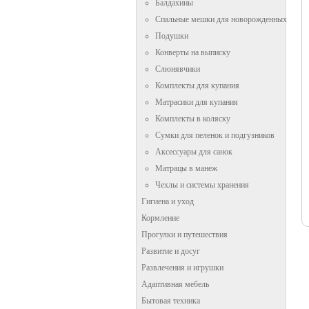
Балдахины
Спальные мешки для новорожденных
Подушки
Конверты на выписку
Слюнявчики
Комплекты для купания
Матрасики для купания
Комплекты в коляску
Сумки для пеленок и подгузников
Аксессуары для санок
Матрацы в манеж
Чехлы и системы хранения
Гигиена и уход
Кормление
Прогулки и путешествия
Развитие и досуг
Развлечения и игрушки
Адаптивная мебель
Бытовая техника