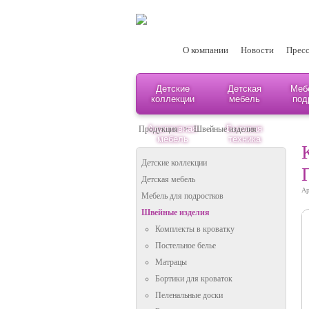
О компании
Новости
Пресс
Детские
Детская
Меб
коллекции
мебель
под
Адаптивная
Бытовая
Продукция
>
Швейные изделия
мебель
техника
Детские коллекции
Детская мебель
Ар
Мебель для подростков
Швейные изделия
Комплекты в кроватку
Постельное белье
Матрацы
Бортики для кроваток
Пеленальные доски