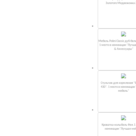
Золотого Медвежонка 
Мебель Polini Classic дуб-бел
1 место в номинации "Лучш
& Аксессуары"
Стульчик для кормления "S
430". 1 место в номинации
мебель"
Кроватка-колыбель Фея.1 
номинации "Лучшая ме