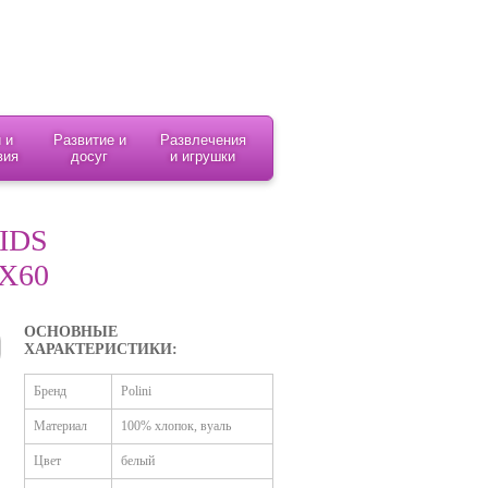
 и
Развитие и
Развлечения
вия
досуг
и игрушки
IDS
Х60
ОСНОВНЫЕ
ХАРАКТЕРИСТИКИ:
Бренд
Polini
Материал
100% хлопок, вуаль
Цвет
белый