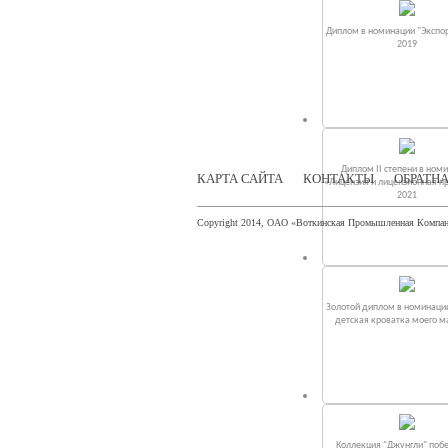
Диплом в номинации "Экспор
2019
Диплом II степени в ном
КАРТА САЙТА
КОНТАКТЫ
ОБРАТНА
«Лицензия и лицензионная п
2021
Copyright 2014, ОАО «Воткинская Промышленная Компа
Золотой диплом в номинаци
детская кроватка моего 
Коллекция "Джунгли" поб