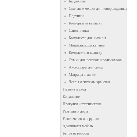
Балдахины
Спальные мешки для новорожденных
Подушки
Конверты на выписку
Слюнявчики
Комплекты для купания
Матрасики для купания
Комплекты в коляску
Сумки для пеленок и подгузников
Аксессуары для санок
Матрацы в манеж
Чехлы и системы хранения
Гигиена и уход
Кормление
Прогулки и путешествия
Развитие и досуг
Развлечения и игрушки
Адаптивная мебель
Бытовая техника