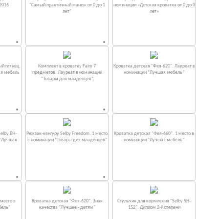
2016
"Самый практичный манеж от 0 до 1
номинации «Детская кроватка от 0 до 3
лет"
лет»
ый глянец.
Комплект в кроватку Fаiry 7
Кроватка детская "Фея-620". Лауреат в
ая мебель
предметов. Лауреат в номинации
номинации “Лучшая мебель”
“Товары для младенцев”
elby BH-
Рюкзак-кенгуру Selby Freedom. 1 место
Кроватка детская "Фея-660". 1 место в
 "Лучшая
в номинации “Товары для младенцев”
номинации "Лучшая мебель"
место в
Кроватка детская "Фея-620". Знак
Стульчик для кормления "Selby SH-
бель"
качества "Лучшее - детям"
152". Диплом 2-й степени