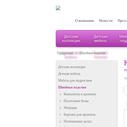
О компании
Новости
Пресс
Детские
Детская
Меб
коллекции
мебель
под
Адаптивная
Бытовая
Продукция
>
Швейные изделия
мебель
техника
Детские коллекции
Детская мебель
Ар
Мебель для подростков
Швейные изделия
Комплекты в кроватку
Постельное белье
Матрацы
Бортики для кроваток
Пеленальные доски