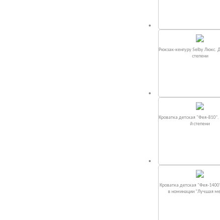
Рюкзак-кенгуру Selby Люкс. 
степени
Кроватка детская "Фея-810".
й степени
Кроватка детская "Фея-1400
в номинации "Лучшая м