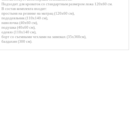
Подходит для кроваток со стандартным размером ложа 120х60 см.
В состав комплекта входит:
простыня на резинке на матрац (120х60 см),
пододеяльник (110х140 см),
наволочка (40х60 см),
подушка (40х60 см),
одеяло (110х140 см),
борт со съемными чехлами на завязках (35х360см),
балдахин (300 см).