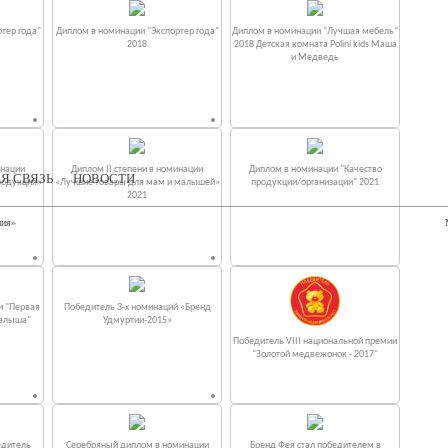
тер года"
Диплом в номинации "Экспортер года"
Диплом в номинации "Лучшая мебель"
2018
2018 Детская комната Polini kids Маша
и Медведь
инации
Диплом II степени в номинации
Диплом в номинации "Качество
Я СВЯЗЬ
НОВОСТИ
родукция»
«Лучшие товары для мам и малышей»
продукции/организации" 2021
2021
ния»
и "Первая
Победитель 3-х номинаций «Бренд
малыша"
Удмуртии-2015»
Победитель VIII национальной премии
"Золотой медвежонок - 2017"
едитель
Серебряный диплом в номинации
Бренд Фея стал победителем в