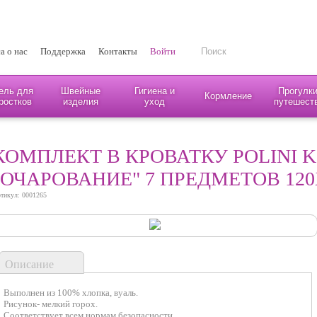
а о нас
Поддержка
Контакты
Войти
ель для
Швейные
Гигиена и
Прогулки
Кормление
ростков
изделия
уход
путешест
КОМПЛЕКТ В КРОВАТКУ POLINI K
"ОЧАРОВАНИЕ" 7 ПРЕДМЕТОВ 120
тикул: 0001265
Описание
Выполнен из 100% хлопка, вуаль.
Рисунок- мелкий горох.
Соответствует всем нормам безопасности.