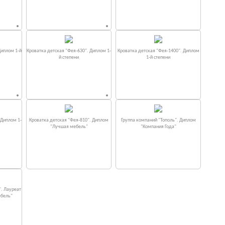
Диплом 1-й
Кроватка детская "Фея-630". Диплом 1-
Кроватка детская "Фея-1400". Диплом
й степени
1-й степени
 Диплом 1-
Кроватка детская "Фея-810". Диплом
Группа компаний "Тополь". Диплом
"Лучшая мебель"
"Компания Года"
". Лауреат
ебель"