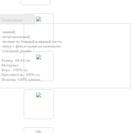
Описание
-зимний;
-непромокаемый;
-молния по боковой и нижней части;
-шнур с фиксаторами на капюшоне;
-стильный дизайн.
Размер: 80-44 см.
Материал:
Верх - 100% пэ;
Наполнитель- 100% пэ;
Подклад -100% хлопок.