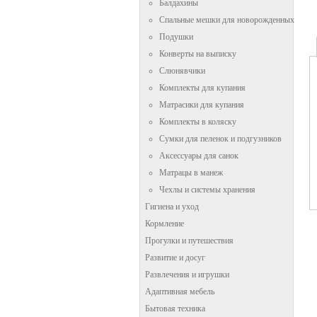
Балдахины
Спальные мешки для новорожденных
Подушки
Конверты на выписку
Слюнявчики
Комплекты для купания
Матрасики для купания
Комплекты в коляску
Сумки для пеленок и подгузников
Аксессуары для санок
Матрацы в манеж
Чехлы и системы хранения
Гигиена и уход
Кормление
Прогулки и путешествия
Развитие и досуг
Развлечения и игрушки
Адаптивная мебель
Бытовая техника