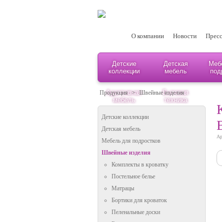
О компании
Новости
Пресс
Детские
Детская
Меб
коллекции
мебель
под
Адаптивная
Бытовая
Продукция
>
Швейные изделия
мебель
техника
Детские коллекции
Детская мебель
Ар
Мебель для подростков
Швейные изделия
Комплекты в кроватку
Постельное белье
Матрацы
Бортики для кроваток
Пеленальные доски