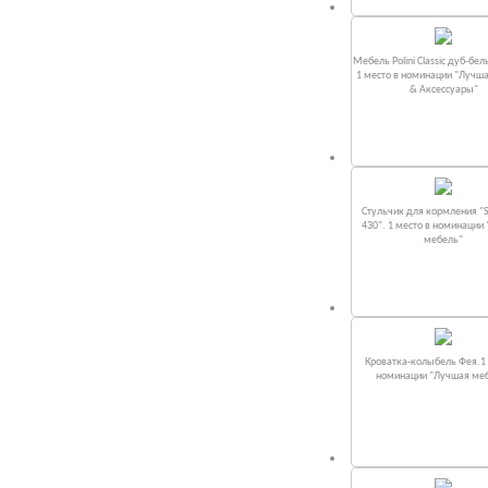
Мебель Polini Classic дуб-бел
1 место в номинации "Лучш
& Аксессуары"
Стульчик для кормления "S
430". 1 место в номинации
мебель"
Кроватка-колыбель Фея.1 
номинации "Лучшая ме