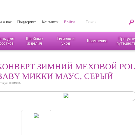
а о нас
Поддержка
Контакты
Войти
ель для
Швейные
Гигиена и
Прогулки
Кормление
ростков
изделия
уход
путешест
КОНВЕРТ ЗИМНИЙ МЕХОВОЙ POLI
BABY МИККИ МАУС, СЕРЫЙ
тикул: 0001963-3