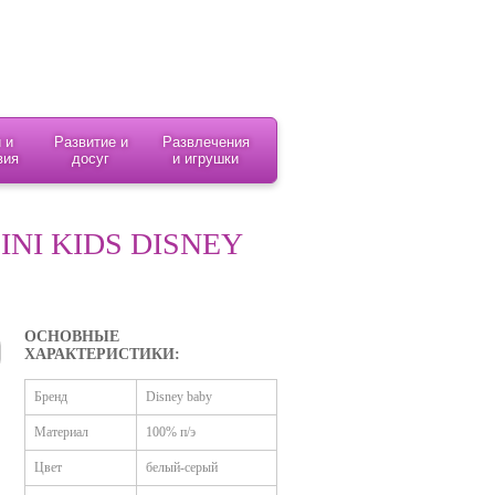
 и
Развитие и
Развлечения
вия
досуг
и игрушки
NI KIDS DISNEY
ОСНОВНЫЕ
ХАРАКТЕРИСТИКИ:
Бренд
Disney baby
Материал
100% п/э
Цвет
белый-серый