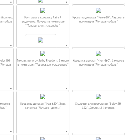
ый глянец.
Комплект в кроватку Fаiry 7
Кроватка детская "Фея-620". Лауреат в
ая мебель
предметов. Лауреат в номинации
номинации “Лучшая мебель”
“Товары для младенцев”
elby BH-
Рюкзак-кенгуру Selby Freedom. 1 место
Кроватка детская "Фея-660". 1 место в
 "Лучшая
в номинации “Товары для младенцев”
номинации "Лучшая мебель"
место в
Кроватка детская "Фея-620". Знак
Стульчик для кормления "Selby SH-
бель"
качества "Лучшее - детям"
152". Диплом 2-й степени