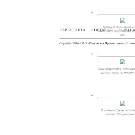
Диплом II степени в ном
КАРТА САЙТА
КОНТАКТЫ
ОБРАТНА
«Лицензия и лицензионная п
2021
Copyright 2014, ОАО «Воткинская Промышленная Компа
Золотой диплом в номинаци
детская кроватка моего 
Коллекция "Джунгли" поб
Золотого Медвежонка 