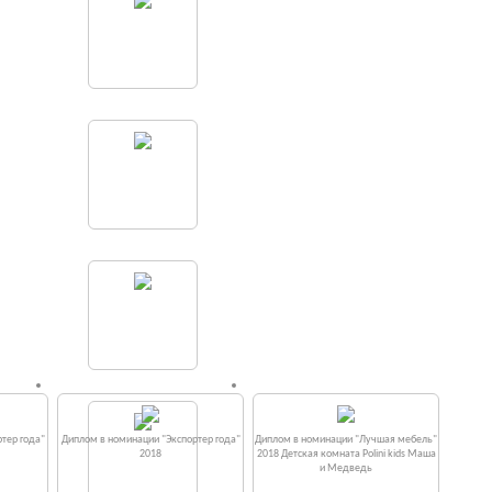
тер года"
Диплом в номинации "Экспортер года"
Диплом в номинации "Лучшая мебель"
2018
2018 Детская комната Polini kids Маша
и Медведь