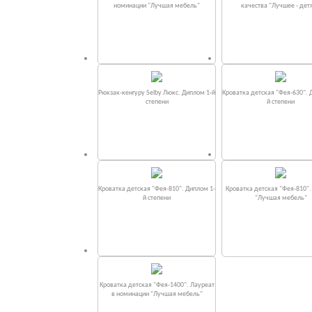
номинации "Лучшая мебель"
качества "Лучшее - дет
Рюкзак-кенгуру Selby Люкс. Диплом 1-й
Кроватка детская "Фея-630". 
степени
й степени
Кроватка детская "Фея-810". Диплом 1-
Кроватка детская "Фея-810"
й степени
"Лучшая мебель"
Кроватка детская "Фея-1400". Лауреат
в номинации "Лучшая мебель"