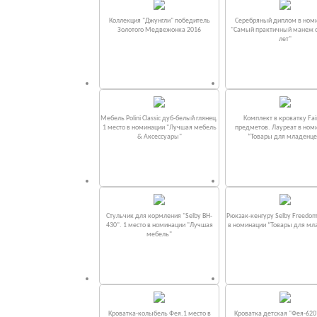
Коллекция "Джунгли" победитель
Серебряный диплом в ном
Золотого Медвежонка 2016
"Самый практичный манеж от
лет"
Мебель Polini Classic дуб-белый глянец.
Комплект в кроватку Fаi
1 место в номинации "Лучшая мебель
предметов. Лауреат в ном
& Аксессуары"
“Товары для младенце
Стульчик для кормления "Selby BH-
Рюкзак-кенгуру Selby Freedom
430". 1 место в номинации "Лучшая
в номинации “Товары для мл
мебель"
Кроватка-колыбель Фея.1 место в
Кроватка детская "Фея-620