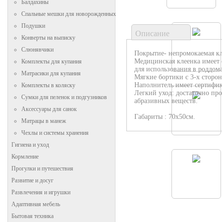
Балдахины
Спальные мешки для новорожденных
Подушки
Описание
Конверты на выписку
Слюнявчики
Покрытие- непромокаемая кл
Медицинская клеенка имеет 
Комплекты для купания
для использования в роддом
Матрасики для купания
Мягкие бортики с 3-х сторон
Наполнитель имеет сертифика
Комплекты в коляску
Легкий уход: достаточно про
Сумки для пеленок и подгузников
абразивных веществ.
Аксессуары для санок
Габариты : 70х50см.
Матрацы в манеж
Чехлы и системы хранения
Гигиена и уход
Кормление
Прогулки и путешествия
Развитие и досуг
Развлечения и игрушки
Адаптивная мебель
Бытовая техника