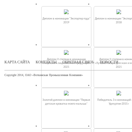
Диплом в номинации "Экспортер года"
Диплом в номинации "Экспорт
2019
2018
Диплом II степени в номинации
Диплом II степени в номи
КАРТА САЙТА
КОНТАКТЫ
ОБРАТНАЯ СВЯЗЬ
НОВОСТИ
«Лицензия и лицензионная продукция»
«Лучшие товары для мам и 
2021
2021
Copyright 2014, ОАО «Воткинская Промышленная Компания»
Золотой диплом в номинации "Первая
Победитель 3-х номинаций
детская кроватка моего малыша"
Удмуртии-2015»