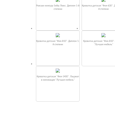
Рюкзак-кенгуру Selby Люкс. Диплом 1-й
Кроватка детская "Фея-630". 
степени
й степени
Кроватка детская "Фея-810". Диплом 1-
Кроватка детская "Фея-810"
й степени
"Лучшая мебель"
Кроватка детская "Фея-1400". Лауреат
в номинации "Лучшая мебель"