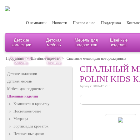
О компании
Новости
Пресса о нас
Поддержка
Контак
Детские
Детская
Мебель для
Швейные
коллекции
мебель
подростков
изделия
Адаптивная
Бытовая
Продукция
>
Швейные изделия
>
Спальные мешки для новорожденных
мебель
техника
СПАЛЬНЫЙ М
Детские коллекции
POLINI KIDS 
Детская мебель
Артикул: 0001417.21.5
Мебель для подростков
Швейные изделия
Комплекты в кроватку
Постельное белье
Матрацы
Бортики для кроваток
Пеленальные доски