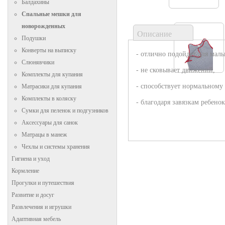
Балдахины
Спальные мешки для
новорожденных
Описание
Подушки
Конверты на выписку
- отлично подойдет для мал
Слюнявчики
- не сковывает движений,
Комплекты для купания
- способствует нормальному
Матрасики для купания
Комплекты в коляску
- благодаря завязкам ребено
Сумки для пеленок и подгузников
Аксессуары для санок
Матрацы в манеж
Чехлы и системы хранения
Гигиена и уход
Кормление
Прогулки и путешествия
Развитие и досуг
Развлечения и игрушки
Адаптивная мебель