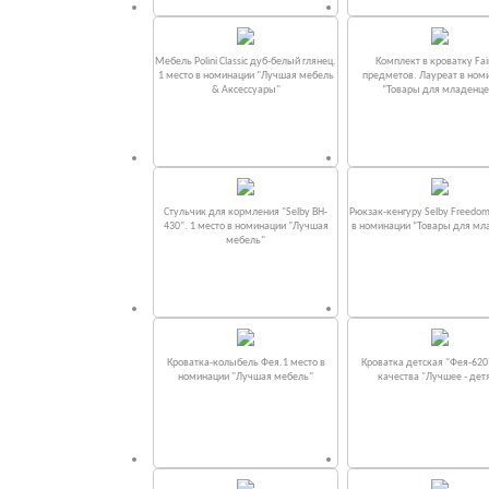
Мебель Polini Classic дуб-белый глянец.
Комплект в кроватку Fаi
1 место в номинации "Лучшая мебель
предметов. Лауреат в ном
& Аксессуары"
“Товары для младенце
Стульчик для кормления "Selby BH-
Рюкзак-кенгуру Selby Freedom
430". 1 место в номинации "Лучшая
в номинации “Товары для мл
мебель"
Кроватка-колыбель Фея.1 место в
Кроватка детская "Фея-620
номинации "Лучшая мебель"
качества "Лучшее - дет