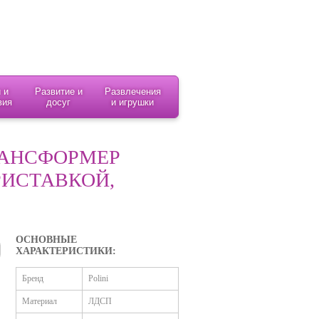
 и
Развитие и
Развлечения
вия
досуг
и игрушки
РАНСФОРМЕР
ПРИСТАВКОЙ,
ОСНОВНЫЕ
ХАРАКТЕРИСТИКИ:
Бренд
Polini
Материал
ЛДСП