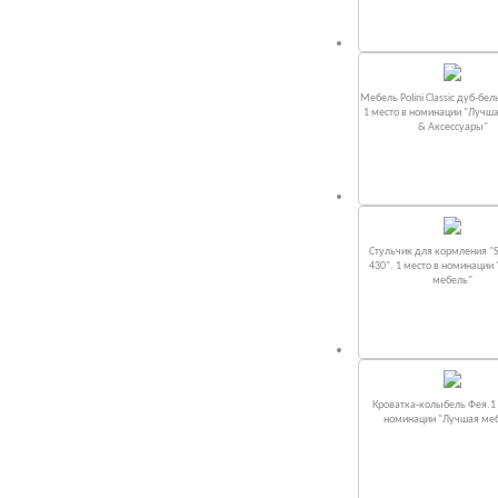
Мебель Polini Classic дуб-бел
1 место в номинации "Лучш
& Аксессуары"
Стульчик для кормления "S
430". 1 место в номинации
мебель"
Кроватка-колыбель Фея.1 
номинации "Лучшая ме