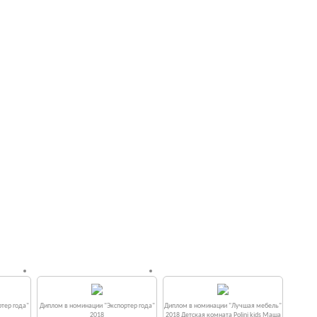
тер года"
Диплом в номинации "Экспортер года"
Диплом в номинации "Лучшая мебель"
2018
2018 Детская комната Polini kids Маша