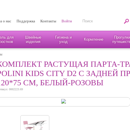
а о нас
Поддержка
Контакты
Войти
ель для
Швейные
Гигиена и
Прогулки
Кормление
ростков
изделия
уход
путешест
лы
КОМПЛЕКТ РАСТУЩАЯ ПАРТА-Т
POLINI KIDS CITY D2 С ЗАДНЕЙ 
120*75 СМ, БЕЛЫЙ-РОЗОВЫ
тикул: 0002223.69