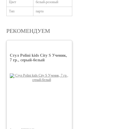
Цвет
белый-розовый
Тип
парта
РЕКОМЕНДУЕМ
Стул Polini kids City S Ученик,
7 гр., серый-белый