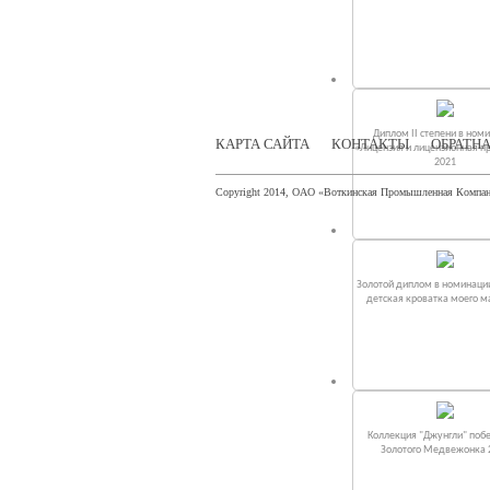
Диплом II степени в ном
КАРТА САЙТА
КОНТАКТЫ
ОБРАТНА
«Лицензия и лицензионная п
2021
Copyright 2014, ОАО «Воткинская Промышленная Компа
Золотой диплом в номинаци
детская кроватка моего 
Коллекция "Джунгли" поб
Золотого Медвежонка 