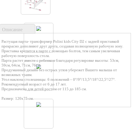
Описание
Растущая парта- трансформер Polini kids City D2 с задней приставкой
прекрасно дополняют друг друга, создавая полноценную рабочую зону.
Приставка крепится к парте с помощью болтов, тем самым увеличивая
рабочую поверхность стола.
Парта растет вместе с ребенком благодаря регулировке высоты: 53см,
59см, 64см, 71см, 76см.
Продуманный дизайн без острых углов убережет Вашего малыша от
возможных травм.
Угол наклона столешницы: 6 положений – 0°/9°/13,5°/18°/22,5°/27°.
Рекомендуемый возраст от 6 до 17 лет.
Предназначена для детей ростом от 115 до 185 см.
Размер: 120х75 см.