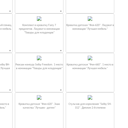
ый глянец.
Комплект в кроватку Fаiry 7
Кроватка детская "Фея-620". Лауреат в
ая мебель
предметов. Лауреат в номинации
номинации “Лучшая мебель”
“Товары для младенцев”
elby BH-
Рюкзак-кенгуру Selby Freedom. 1 место
Кроватка детская "Фея-660". 1 место в
 "Лучшая
в номинации “Товары для младенцев”
номинации "Лучшая мебель"
место в
Кроватка детская "Фея-620". Знак
Стульчик для кормления "Selby SH-
бель"
качества "Лучшее - детям"
152". Диплом 2-й степени