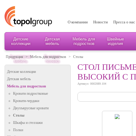
О компании
Новости
Пресса о нас
Детские
Детская
Мебель для
Швейные
коллекции
мебель
подростков
изделия
Адаптивная
Бытовая
Продукция
>
Мебель для подростков
>
Столы
мебель
техника
СТОЛ ПИСЬМЕ
Детские коллекции
ВЫСОКИЙ С П
Детская мебель
Артикул: 0002089.104
Мебель для подростков
Кровати подростковые
Кровати-чердаки
Двухъярусные кровати
Столы
Шкафы и стеллажи
Полки