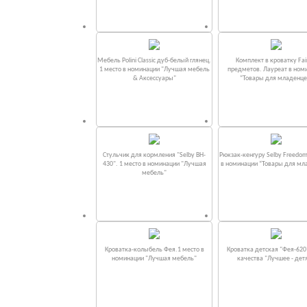
Мебель Polini Classic дуб-белый глянец.
Комплект в кроватку Fаi
1 место в номинации "Лучшая мебель
предметов. Лауреат в ном
& Аксессуары"
“Товары для младенце
Стульчик для кормления "Selby BH-
Рюкзак-кенгуру Selby Freedom
430". 1 место в номинации "Лучшая
в номинации “Товары для мл
мебель"
Кроватка-колыбель Фея.1 место в
Кроватка детская "Фея-620
номинации "Лучшая мебель"
качества "Лучшее - дет