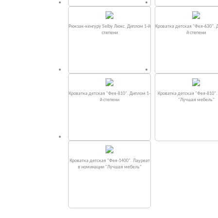
Рюкзак-кенгуру Selby Люкс. Диплом 1-й
Кроватка детская "Фея-630". 
степени
й степени
Кроватка детская "Фея-810". Диплом 1-
Кроватка детская "Фея-810"
й степени
"Лучшая мебель"
Кроватка детская "Фея-1400". Лауреат
в номинации "Лучшая мебель"