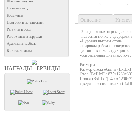
Швейные изделия
Гигиена и уход
Кормление
Описание
Инстру
Прогулки и путешествия
Развитие и досуг
-2 выдвижных ящика для хр
-навесная полка с дверцами 
Развлечения и игрушки
-4 уровня высоты стола
Адаптивная мебель
-широкая рабочая поверхнос
-устойчивая конструкция, оп
Бытовая техника
-современный дизайн,отсутс
Размеры:
НАГРАДЫ
БРЕНДЫ
Размер стола общий (ВхШхГ)
Стол (ВхШхГ): 835х1280х60
Полка (ВхШхГ): 400х1200х3
Двери навесной полки (ВхШ