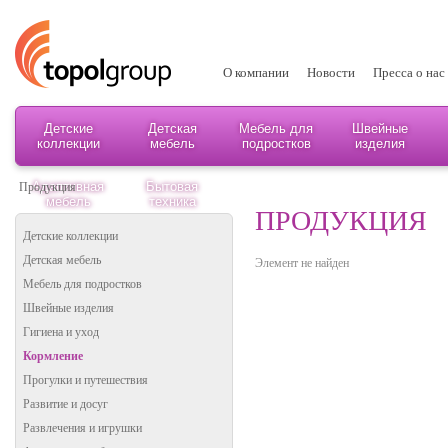
О компании
Новости
Пресса о нас
Детские
Детская
Мебель для
Швейные
коллекции
мебель
подростков
изделия
Адаптивная
Бытовая
Продукция
мебель
техника
ПРОДУКЦИЯ
Детские коллекции
Детская мебель
Элемент не найден
Мебель для подростков
Швейные изделия
Гигиена и уход
Кормление
Прогулки и путешествия
Развитие и досуг
Развлечения и игрушки