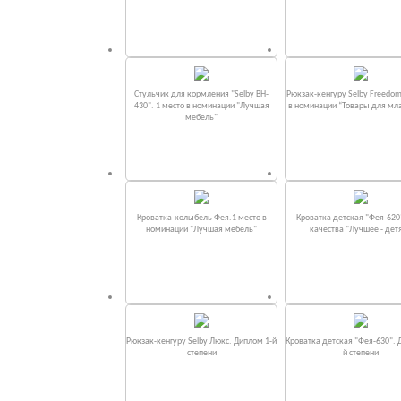
Стульчик для кормления "Selby BH-
Рюкзак-кенгуру Selby Freedom
430". 1 место в номинации "Лучшая
в номинации “Товары для мл
мебель"
Кроватка-колыбель Фея.1 место в
Кроватка детская "Фея-620
номинации "Лучшая мебель"
качества "Лучшее - дет
Рюкзак-кенгуру Selby Люкс. Диплом 1-й
Кроватка детская "Фея-630". 
степени
й степени