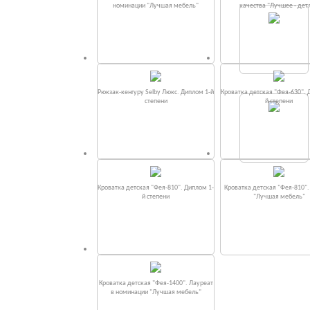
номинации "Лучшая мебель"
качества "Лучшее - дет
Рюкзак-кенгуру Selby Люкс. Диплом 1-й
Кроватка детская "Фея-630". 
степени
й степени
Кроватка детская "Фея-810". Диплом 1-
Кроватка детская "Фея-810"
й степени
"Лучшая мебель"
Кроватка детская "Фея-1400". Лауреат
в номинации "Лучшая мебель"