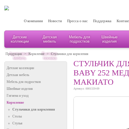
О компании
Новости
Пресса о нас
Поддержка
Контак
Детские
Детская
Мебель для
Швейные
коллекции
мебель
подростков
изделия
Адаптивная
Бытовая
Продукция
>
Кормление
>
Стульчики для кормления
мебель
техника
СТУЛЬЧИК ДЛ
Детские коллекции
BABY 252 МЕ
Детская мебель
МАКИАТО
Мебель для подростков
Швейные изделия
Артикул: 0001559-09
Гигиена и уход
Кормление
Стульчики для кормления
Столы
Стулья