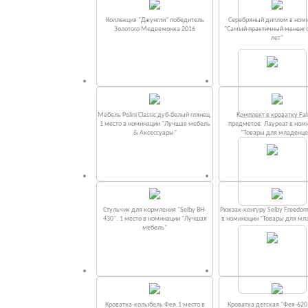
Коллекция "Джунгли" победитель
Серебряный диплом в ном
Золотого Медвежонка 2016
"Самый практичный манеж от
лет"
Мебель Polini Classic дуб-белый глянец.
Комплект в кроватку Fаi
1 место в номинации "Лучшая мебель
предметов. Лауреат в ном
& Аксессуары"
“Товары для младенце
Стульчик для кормления "Selby BH-
Рюкзак-кенгуру Selby Freedom
430". 1 место в номинации "Лучшая
в номинации “Товары для мл
мебель"
Кроватка-колыбель Фея.1 место в
Кроватка детская "Фея-620