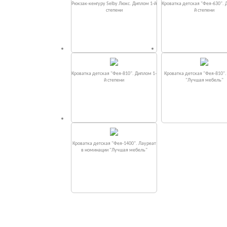
Рюкзак-кенгуру Selby Люкс. Диплом 1-й
Кроватка детская "Фея-630". 
степени
й степени
Кроватка детская "Фея-810". Диплом 1-
Кроватка детская "Фея-810"
й степени
"Лучшая мебель"
Кроватка детская "Фея-1400". Лауреат
в номинации "Лучшая мебель"