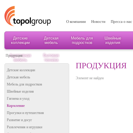
О компании
Новости
Пресса о нас
Детские
Детская
Мебель для
Швейные
коллекции
мебель
подростков
изделия
Адаптивная
Бытовая
Продукция
мебель
техника
ПРОДУКЦИЯ
Детские коллекции
Детская мебель
Элемент не найден
Мебель для подростков
Швейные изделия
Гигиена и уход
Кормление
Прогулки и путешествия
Развитие и досуг
Развлечения и игрушки