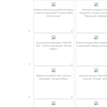
Мебель Polini Classic дуб-белый глянец.
Комплект в кроватку Fаi
1 место в номинации "Лучшая мебель
предметов. Лауреат в ном
& Аксессуары"
“Товары для младенце
Стульчик для кормления "Selby BH-
Рюкзак-кенгуру Selby Freedom
430". 1 место в номинации "Лучшая
в номинации “Товары для мл
мебель"
Кроватка-колыбель Фея.1 место в
Кроватка детская "Фея-620
номинации "Лучшая мебель"
качества "Лучшее - дет