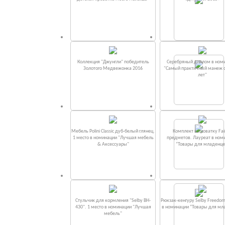
Коллекция "Джунгли" победитель
Серебряный диплом в ном
Золотого Медвежонка 2016
"Самый практичный манеж от
лет"
Мебель Polini Classic дуб-белый глянец.
Комплект в кроватку Fаi
1 место в номинации "Лучшая мебель
предметов. Лауреат в ном
& Аксессуары"
“Товары для младенце
Стульчик для кормления "Selby BH-
Рюкзак-кенгуру Selby Freedom
430". 1 место в номинации "Лучшая
в номинации “Товары для мл
мебель"