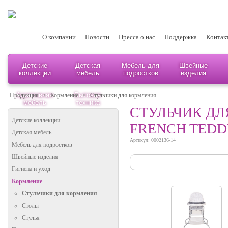
О компании
Новости
Пресса о нас
Поддержка
Контак
Детские
Детская
Мебель для
Швейные
коллекции
мебель
подростков
изделия
Адаптивная
Бытовая
Продукция
>
Кормление
>
Стульчики для кормления
мебель
техника
СТУЛЬЧИК ДЛЯ
Детские коллекции
FRENCH TEDD
Детская мебель
Артикул: 0002136-14
Мебель для подростков
Швейные изделия
Гигиена и уход
Кормление
Стульчики для кормления
Столы
Стулья