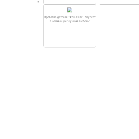
Кроватка детская "Фея-1400". Лауреат
в номинации "Лучшая мебель"