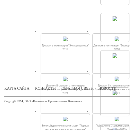
Диплом в номинации "Экспортер года"
Диплом в номинации "Экспорт
2019
2018
Диплом II степени в номинации
Диплом II степени в номи
КАРТА САЙТА
КОНТАКТЫ
ОБРАТНАЯ СВЯЗЬ
НОВОСТИ
«Лицензия и лицензионная продукция»
«Лучшие товары для мам и 
2021
2021
Copyright 2014, ОАО «Воткинская Промышленная Компания»
Золотой диплом в номинации "Первая
Победитель 3-х номинаций
детская кроватка моего малыша"
Удмуртии-2015»