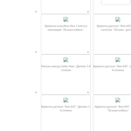
Кроватка-колыбель Фея.1 место в
Кроватка детская "Фея-620
номинации "Лучшая мебель"
качества "Лучшее - дет
Рюкзак-кенгуру Selby Люкс. Диплом 1-й
Кроватка детская "Фея-630". 
степени
й степени
Кроватка детская "Фея-810". Диплом 1-
Кроватка детская "Фея-810"
й степени
"Лучшая мебель"