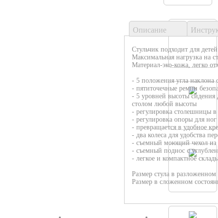
Описание
Инстру
Стульчик подходит для детей
Максимальная нагрузка на ст
Материал-эко-кожа, легко от
- 5 положения угла наклона
- пятиточечные ремни безоп
- 5 уровней высоты сидения 
столом любой высоты
- регулировка столешницы в
- регулировка опоры для ног
- превращается в удобное к
- два колеса для удобства п
- съемный моющий чехол из 
- съемный поднос с углубле
- легкое и компактное склад
Размер стула в разложенном 
Размер в сложенном состояни