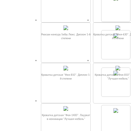
Рюкзак-кенгуру Selby Люкс. Диплом 1-й
Кроватка детская "Фея-630". 
степени
й степени
Кроватка детская "Фея-810". Диплом 1-
Кроватка детская "Фея-810"
й степени
"Лучшая мебель"
Кроватка детская "Фея-1400". Лауреат
в номинации "Лучшая мебель"