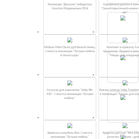
Коллекция "Джунгли" победитель
Серебряный диплом в ном
Золотого Медвежонка 2016
"Самый практичный манеж от
лет"
Мебель Polini Classic дуб-белый глянец.
Комплект в кроватку Fаi
1 место в номинации "Лучшая мебель
предметов. Лауреат в ном
& Аксессуары"
“Товары для младенце
Стульчик для кормления "Selby BH-
Рюкзак-кенгуру Selby Freedom
430". 1 место в номинации "Лучшая
в номинации “Товары для мл
мебель"
Кроватка-колыбель Фея.1 место в
Кроватка детская "Фея-620
номинации "Лучшая мебель"
качества "Лучшее - дет