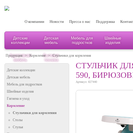
О компании
Новости
Пресса о нас
Поддержка
Контак
Детские
Детская
Мебель для
Швейные
коллекции
мебель
подростков
изделия
Адаптивная
Бытовая
Продукция
>
Кормление
>
Стульчики для кормления
мебель
техника
СТУЛЬЧИК ДЛ
Детские коллекции
590, БИРЮЗО
Детская мебель
Артикул: 827440
Мебель для подростков
Швейные изделия
Гигиена и уход
Кормление
Стульчики для кормления
Столы
Стулья