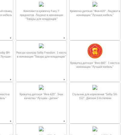
ый глянец.
Комплект в кроватку Fаiry 7
Кроватка детская "Фея-620". Лауреат в
ая мебель
предметов. Лауреат в номинации
номинации “Лучшая мебель”
“Товары для младенцев”
elby BH-
Рюкзак-кенгуру Selby Freedom. 1 место
 "Лучшая
в номинации “Товары для младенцев”
Кроватка детская "Фея-660". 1 место в
номинации "Лучшая мебель"
место в
Кроватка детская "Фея-620". Знак
Стульчик для кормления "Selby SH-
бель"
качества "Лучшее - детям"
152". Диплом 2-й степени