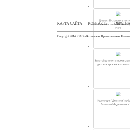
Диплом II степени в ном
КАРТА САЙТА
КОНТАКТЫ
ОБРАТНА
«Лицензия и лицензионная п
2021
Copyright 2014, ОАО «Воткинская Промышленная Компа
Золотой диплом в номинаци
детская кроватка моего 
Коллекция "Джунгли" поб
Золотого Медвежонка 