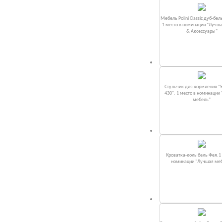
Мебель Polini Classic дуб-бел
1 место в номинации "Лучш
& Аксессуары"
Стульчик для кормления "S
430". 1 место в номинации
мебель"
Кроватка-колыбель Фея.1 
номинации "Лучшая ме