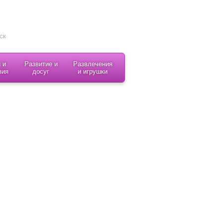
 и
Развитие и
Развлечения
вия
досуг
и игрушки