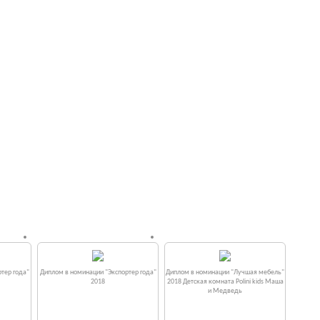
тер года"
Диплом в номинации "Экспортер года"
Диплом в номинации "Лучшая мебель"
2018
2018 Детская комната Polini kids Маша
и Медведь