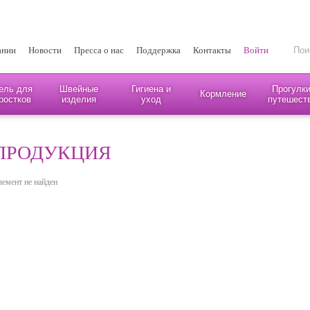
ании
Новости
Пресса о нас
Поддержка
Контакты
Войти
ель для
Швейные
Гигиена и
Прогулки
Кормление
ростков
изделия
уход
путешест
ПРОДУКЦИЯ
лемент не найден