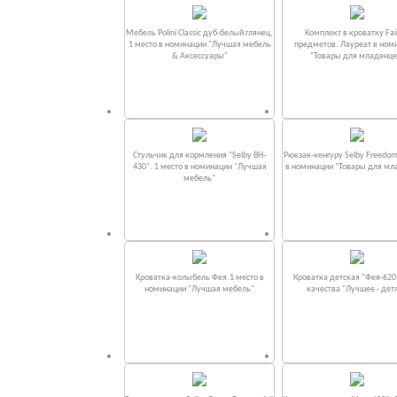
Мебель Polini Classic дуб-белый глянец.
Комплект в кроватку Fаi
1 место в номинации "Лучшая мебель
предметов. Лауреат в ном
& Аксессуары"
“Товары для младенце
Стульчик для кормления "Selby BH-
Рюкзак-кенгуру Selby Freedom
430". 1 место в номинации "Лучшая
в номинации “Товары для мл
мебель"
Кроватка-колыбель Фея.1 место в
Кроватка детская "Фея-620
номинации "Лучшая мебель"
качества "Лучшее - дет