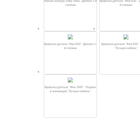
Рюкзак-кенгуру Selby Люкс. Диплом 1-й
Кроватка детская "Фея-630". 
степени
й степени
Кроватка детская "Фея-810". Диплом 1-
Кроватка детская "Фея-810"
й степени
"Лучшая мебель"
Кроватка детская "Фея-1400". Лауреат
в номинации "Лучшая мебель"