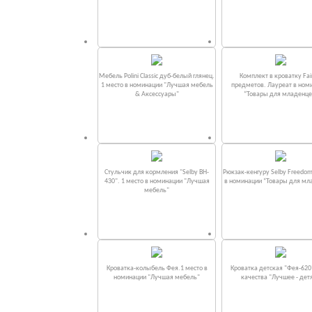
Мебель Polini Classic дуб-белый глянец.
Комплект в кроватку Fаi
1 место в номинации "Лучшая мебель
предметов. Лауреат в ном
& Аксессуары"
“Товары для младенце
Стульчик для кормления "Selby BH-
Рюкзак-кенгуру Selby Freedom
430". 1 место в номинации "Лучшая
в номинации “Товары для мл
мебель"
Кроватка-колыбель Фея.1 место в
Кроватка детская "Фея-620
номинации "Лучшая мебель"
качества "Лучшее - дет