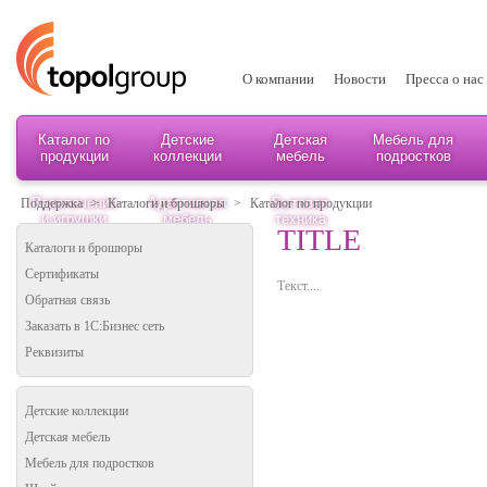
О компании
Новости
Пресса о нас
Каталог по
Детские
Детская
Мебель для
продукции
коллекции
мебель
подростков
Развлечения
Адаптивная
Бытовая
Поддержка
>
Каталоги и брошюры
>
Каталог по продукции
и игрушки
мебель
техника
TITLE
Каталоги и брошюры
Сертификаты
Текст....
Обратная связь
Заказать в 1С:Бизнес сеть
Реквизиты
Детские коллекции
Детская мебель
Мебель для подростков