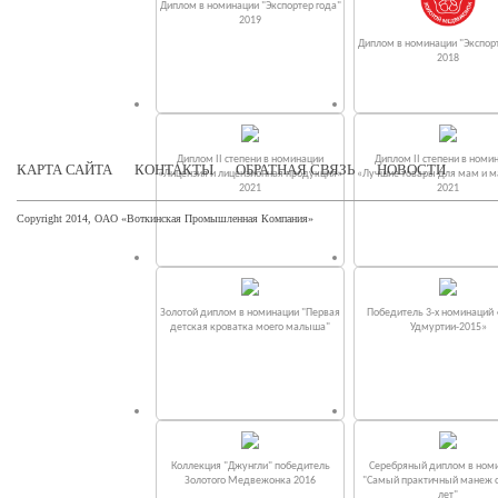
Диплом в номинации "Экспортер года"
2019
Диплом в номинации "Экспорт
2018
Диплом II степени в номинации
Диплом II степени в номи
КАРТА САЙТА
КОНТАКТЫ
ОБРАТНАЯ СВЯЗЬ
НОВОСТИ
«Лицензия и лицензионная продукция»
«Лучшие товары для мам и 
2021
2021
Copyright 2014, ОАО «Воткинская Промышленная Компания»
Золотой диплом в номинации "Первая
Победитель 3-х номинаций
детская кроватка моего малыша"
Удмуртии-2015»
Коллекция "Джунгли" победитель
Серебряный диплом в ном
Золотого Медвежонка 2016
"Самый практичный манеж от
лет"