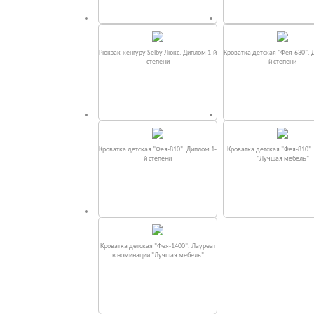
Рюкзак-кенгуру Selby Люкс. Диплом 1-й
Кроватка детская "Фея-630". 
степени
й степени
Кроватка детская "Фея-810". Диплом 1-
Кроватка детская "Фея-810"
й степени
"Лучшая мебель"
Кроватка детская "Фея-1400". Лауреат
в номинации "Лучшая мебель"