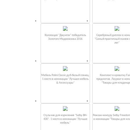
Коллекция "Джунгли" победитель
Серебряный диплом в ном
Золотого Медвежонка 2016
"Самый практичный манеж от
лет"
Мебель Polini Classic дуб-белый глянец.
Комплект в кроватку Fаi
1 место в номинации "Лучшая мебель
предметов. Лауреат в ном
& Аксессуары"
“Товары для младенце
Стульчик для кормления "Selby BH-
Рюкзак-кенгуру Selby Freedom
430". 1 место в номинации "Лучшая
в номинации “Товары для мл
мебель"