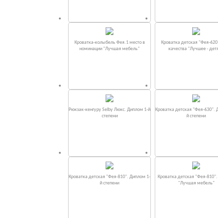
Кроватка-колыбель Фея.1 место в
Кроватка детская "Фея-620
номинации "Лучшая мебель"
качества "Лучшее - дет
Рюкзак-кенгуру Selby Люкс. Диплом 1-й
Кроватка детская "Фея-630". 
степени
й степени
Кроватка детская "Фея-810". Диплом 1-
Кроватка детская "Фея-810"
й степени
"Лучшая мебель"