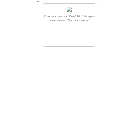
Кроватка детская "Фея-1400". Лауреат
в номинации "Лучшая мебель"