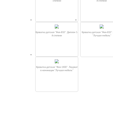
степени
й степени
Кроватка детская "Фея-810". Диплом 1-
Кроватка детская "Фея-810"
й степени
"Лучшая мебель"
Кроватка детская "Фея-1400". Лауреат
в номинации "Лучшая мебель"