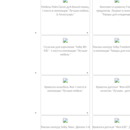
Мебель Polini Classic дуб-белый глянец.
Комплект в кроватку Fаi
1 место в номинации "Лучшая мебель
предметов. Лауреат в ном
& Аксессуары"
“Товары для младенце
Стульчик для кормления "Selby BH-
Рюкзак-кенгуру Selby Freedom
430". 1 место в номинации "Лучшая
в номинации “Товары для мл
мебель"
Кроватка-колыбель Фея.1 место в
Кроватка детская "Фея-620
номинации "Лучшая мебель"
качества "Лучшее - дет
Рюкзак-кенгуру Selby Люкс. Диплом 1-й
Кроватка детская "Фея-630". 