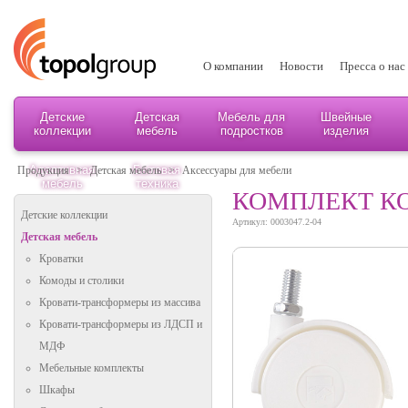
О компании
Новости
Пресса о нас
Детские
Детская
Мебель для
Швейные
коллекции
мебель
подростков
изделия
Адаптивная
Бытовая
Продукция
>
Детская мебель
>
Аксессуары для мебели
мебель
техника
КОМПЛЕКТ К
Детские коллекции
Артикул: 0003047.2-04
Детская мебель
Кроватки
Комоды и столики
Кровати-трансформеры из массива
Кровати-трансформеры из ЛДСП и
МДФ
Мебельные комплекты
Шкафы