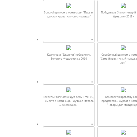
Золотой диплом в номинации "Первая
Победитель 3-х номинаций
детская кроватка моего малыша"
Удмуртии-2015»
Коллекция "Джунгли" победитель
Серебряный диплом в ном
Золотого Медвежонка 2016
"Самый практичный манеж от
лет"
Мебель Polini Classic дуб-белый глянец.
Комплект в кроватку Fаi
1 место в номинации "Лучшая мебель
предметов. Лауреат в ном
& Аксессуары"
“Товары для младенце