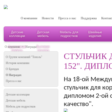
О компании
Новости
Пресса о нас
Поддержка
Контак
Детские
Детская
Мебель для
Швейные
коллекции
мебель
подростков
изделия
Адаптивная
Бытовая
О компании
>
Награды
мебель
техника
СТУЛЬЧИК 
О Группе компаний "Тополь"
152". ДИП
История компании
О Брендах
О Наградах
На 18-ой Между
Пресса о нас
стульчик для ко
дипломом 2-ой с
Детские коллекции
Детская мебель
качество".
Мебель для подростков