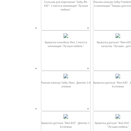
Стульчик для кормления "Selby BH-
Рюкзак-кенгуру Selby Freedom
430". 1 место в номинации "Лучшая
в номинации “Товары для мл
мебель"
Кроватка-колыбель Фея.1 место в
Кроватка детская "Фея-620
номинации "Лучшая мебель"
качества "Лучшее - дет
Рюкзак-кенгуру Selby Люкс. Диплом 1-й
Кроватка детская "Фея-630". 
степени
й степени
Кроватка детская "Фея-810". Диплом 1-
Кроватка детская "Фея-810"
й степени
"Лучшая мебель"