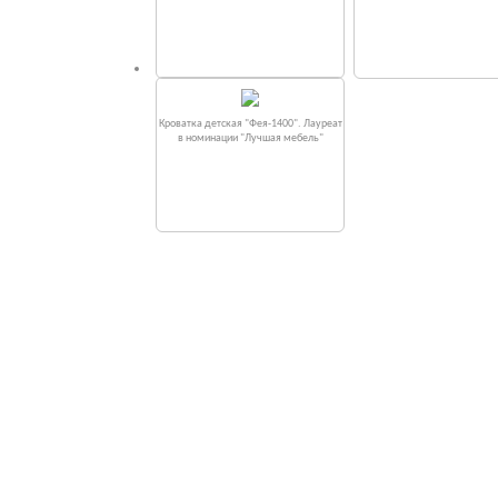
Кроватка детская "Фея-1400". Лауреат
в номинации "Лучшая мебель"