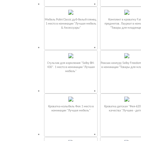
Мебель Polini Classic дуб-белый глянец.
Комплект в кроватку Fаi
1 место в номинации "Лучшая мебель
предметов. Лауреат в ном
& Аксессуары"
“Товары для младенце
Стульчик для кормления "Selby BH-
Рюкзак-кенгуру Selby Freedom
430". 1 место в номинации "Лучшая
в номинации “Товары для мл
мебель"
Кроватка-колыбель Фея.1 место в
Кроватка детская "Фея-620
номинации "Лучшая мебель"
качества "Лучшее - дет