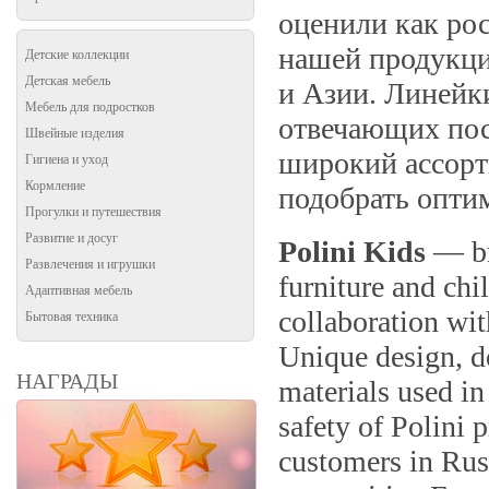
оценили как рос
нашей продукци
Детские коллекции
Детская мебель
и Азии. Линейк
Мебель для подростков
отвечающих пос
Швейные изделия
широкий ассорт
Гигиена и уход
Кормление
подобрать опти
Прогулки и путешествия
Развитие и досуг
Polini Kids
— br
Развлечения и игрушки
furniture and chi
Адаптивная мебель
collaboration wi
Бытовая техника
Unique design, de
НАГРАДЫ
materials used in
safety of Polini 
customers in Russ