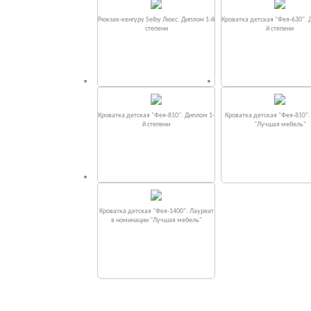
Рюкзак-кенгуру Selby Люкс. Диплом 1-й
Кроватка детская "Фея-630". 
степени
й степени
Кроватка детская "Фея-810". Диплом 1-
Кроватка детская "Фея-810"
й степени
"Лучшая мебель"
Кроватка детская "Фея-1400". Лауреат
в номинации "Лучшая мебель"