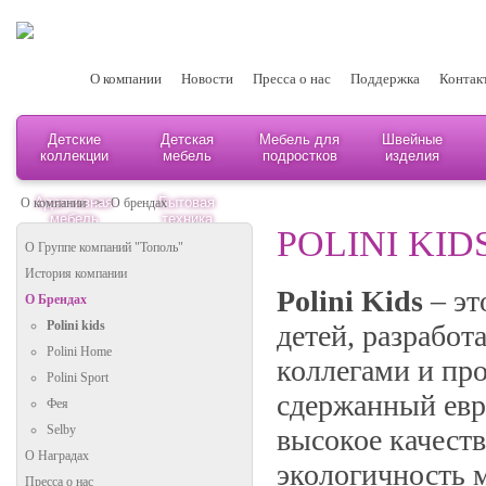
О компании
Новости
Пресса о нас
Поддержка
Контак
Детские
Детская
Мебель для
Швейные
коллекции
мебель
подростков
изделия
Адаптивная
Бытовая
О компании
>
О брендах
мебель
техника
POLINI KID
О Группе компаний "Тополь"
История компании
Polini Kids
– эт
О Брендах
Polini kids
детей, разработ
Polini Home
коллегами и пр
Polini Sport
сдержанный евр
Фея
Selby
высокое качеств
О Наградах
экологичность м
Пресса о нас