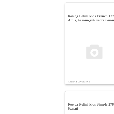
Комод Polini kids French 127
Amis, белый-дуб пастельны
Артикул: 0001535.62
Комод Polini kids Simple 278
белый