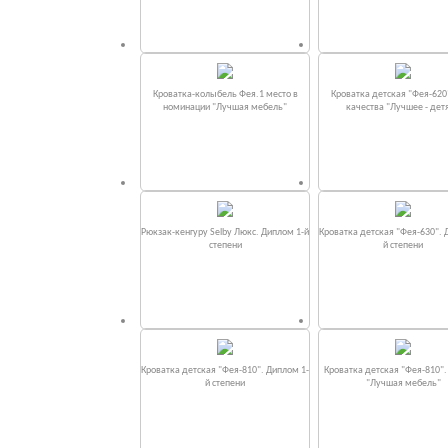
Кроватка-колыбель Фея.1 место в
Кроватка детская "Фея-620
номинации "Лучшая мебель"
качества "Лучшее - дет
Рюкзак-кенгуру Selby Люкс. Диплом 1-й
Кроватка детская "Фея-630". 
степени
й степени
Кроватка детская "Фея-810". Диплом 1-
Кроватка детская "Фея-810"
й степени
"Лучшая мебель"