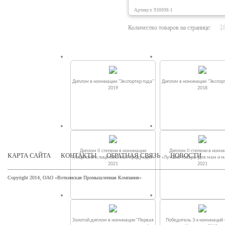
Артикул: 930098-1
Количество товаров на странице:
Диплом в номинации "Экспортер года"
Диплом в номинации "Экспорт
2019
2018
Диплом II степени в номинации
Диплом II степени в номи
КАРТА САЙТА
КОНТАКТЫ
ОБРАТНАЯ СВЯЗЬ
НОВОСТИ
«Лицензия и лицензионная продукция»
«Лучшие товары для мам и 
2021
2021
Copyright 2014, ОАО «Воткинская Промышленная Компания»
Золотой диплом в номинации "Первая
Победитель 3-х номинаций