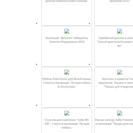
детская кроватка моего малыша"
Удмуртии-2015»
Коллекция "Джунгли" победитель
Серебряный диплом в ном
Золотого Медвежонка 2016
"Самый практичный манеж от
лет"
Мебель Polini Classic дуб-белый глянец.
Комплект в кроватку Fаi
1 место в номинации "Лучшая мебель
предметов. Лауреат в ном
& Аксессуары"
“Товары для младенце
Стульчик для кормления "Selby BH-
Рюкзак-кенгуру Selby Freedom
430". 1 место в номинации "Лучшая
в номинации “Товары для мл
мебель"