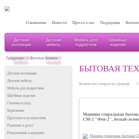
О компании
Новости
Пресса о нас
Поддержка
Контак
Детские
Детская
Мебель для
Швейные
коллекции
мебель
подростков
изделия
Адаптивная
Бытовая
Продукция
>
Бытовая техника
мебель
техника
БЫТОВАЯ ТЕ
Детские коллекции
Детская мебель
Количество товаров на странице:
Мебель для подростков
Швейные изделия
Гигиена и уход
Кормление
Машина стиральная бытов
Прогулки и путешествия
СМ-2 "Фея-2", белый-зеле
Развитие и досуг
Развлечения и игрушки