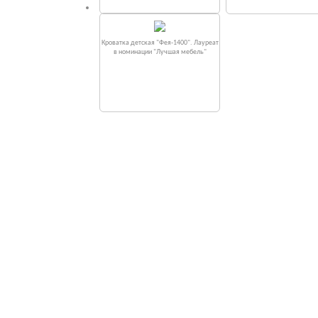
Кроватка детская "Фея-1400". Лауреат
в номинации "Лучшая мебель"