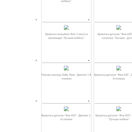
мебель"
Кроватка-колыбель Фея.1 место в
Кроватка детская "Фея-620
номинации "Лучшая мебель"
качества "Лучшее - дет
Рюкзак-кенгуру Selby Люкс. Диплом 1-й
Кроватка детская "Фея-630". 
степени
й степени
Кроватка детская "Фея-810". Диплом 1-
Кроватка детская "Фея-810"
й степени
"Лучшая мебель"