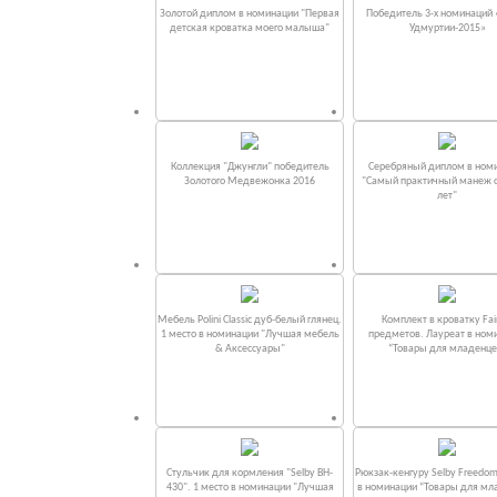
Золотой диплом в номинации "Первая
Победитель 3-х номинаций
детская кроватка моего малыша"
Удмуртии-2015»
Коллекция "Джунгли" победитель
Серебряный диплом в ном
Золотого Медвежонка 2016
"Самый практичный манеж от
лет"
Мебель Polini Classic дуб-белый глянец.
Комплект в кроватку Fаi
1 место в номинации "Лучшая мебель
предметов. Лауреат в ном
& Аксессуары"
“Товары для младенце
Стульчик для кормления "Selby BH-
Рюкзак-кенгуру Selby Freedom
430". 1 место в номинации "Лучшая
в номинации “Товары для мл