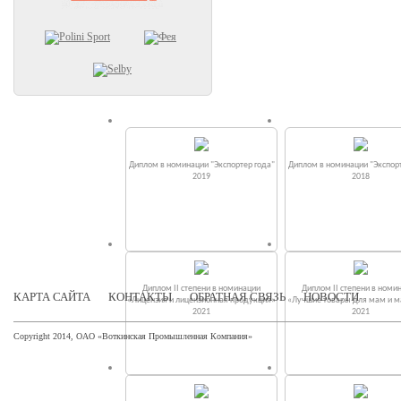
Диплом в номинации "Экспортер года"
Диплом в номинации "Экспорт
2019
2018
Диплом II степени в номинации
Диплом II степени в номи
КАРТА САЙТА
КОНТАКТЫ
ОБРАТНАЯ СВЯЗЬ
НОВОСТИ
«Лицензия и лицензионная продукция»
«Лучшие товары для мам и 
2021
2021
Copyright 2014, ОАО «Воткинская Промышленная Компания»