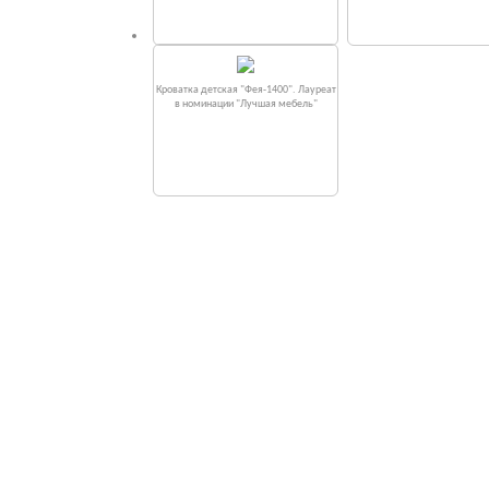
Кроватка детская "Фея-1400". Лауреат
в номинации "Лучшая мебель"