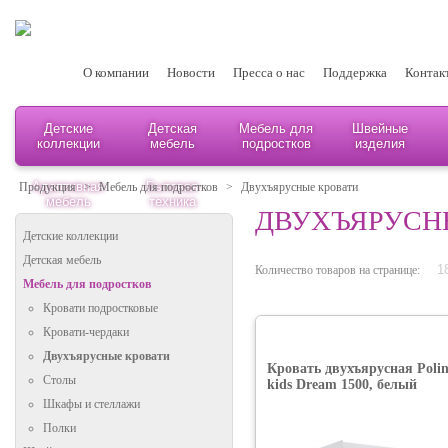
О компании
Новости
Пресса о нас
Поддержка
Контак
Детские
Детская
Мебель для
Швейные
коллекции
мебель
подростков
изделия
Адаптивная
Бытовая
Продукция
>
Мебель для подростков
>
Двухъярусные кровати
мебель
техника
ДВУХЪЯРУСН
Детские коллекции
Детская мебель
Количество товаров на странице:
Мебель для подростков
Кровати подростковые
Кровати-чердаки
Двухъярусные кровати
Кровать двухъярусная Polin
Столы
kids Dream 1500, белый
Шкафы и стеллажи
Полки