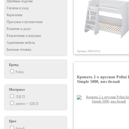
Швейные изделия
Гигиена и уход
Кормление
Прогулки и путешествия
Развитие и досуг
Развлечения и игрушки
Адаптивная мебель
Бытовая техника
Артикул: 0002425.9
Бренд
Polini
Кровать 2-х ярусная Polini 
Simple 5000, вяз-белый
Материал
ЛДСП
дерево + ЛДСП
Цвет
белый