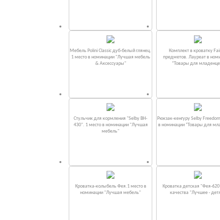
Мебель Polini Classic дуб-белый глянец.
Комплект в кроватку Fаi
1 место в номинации "Лучшая мебель
предметов. Лауреат в ном
& Аксессуары"
“Товары для младенце
Стульчик для кормления "Selby BH-
Рюкзак-кенгуру Selby Freedom
430". 1 место в номинации "Лучшая
в номинации “Товары для мл
мебель"
Кроватка-колыбель Фея.1 место в
Кроватка детская "Фея-620
номинации "Лучшая мебель"
качества "Лучшее - дет