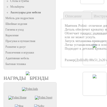
Столы и тумбы
Мольберты
Аксессуары для мебели
Описание
Инстру
Мебель для подростков
Швейные изделия
Маятник Polini- отличное до
Деталь обеспечит кроватку 
Гигиена и уход
Облегчает процесс укачиван
Кормление
или не может уснуть.
Запуск механизма приводит
Прогулки и путешествия
Легко устанавливается в осн
Развитие и досуг
Подходит к детским кроватка
Развлечения и игрушки
Адаптивная мебель
Размер(ДхШхВ):88х51,2х20 
Бытовая техника
НАГРАДЫ
БРЕНДЫ