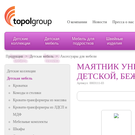
О компании
Новости
Пресса о нас
Детские
Детская
Мебель для
Швейные
коллекции
мебель
подростков
изделия
Адаптивная
Бытовая
Продукция
>
Детская мебель
>
Аксессуары для мебели
мебель
техника
МАЯТНИК УН
Детские коллекции
ДЕТСКОЙ, Б
Детская мебель
Артикул: 0003111-03
Кроватки
Комоды и столики
Кровати-трансформеры из массива
Кровати-трансформеры из ЛДСП и
МДФ
Мебельные комплекты
Шкафы