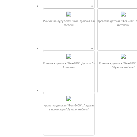
Рюкзак-кенгуру Selby Люкс. Диплом 1-й
Кроватка детская "Фея-630". 
степени
й степени
Кроватка детская "Фея-810". Диплом 1-
Кроватка детская "Фея-810"
й степени
"Лучшая мебель"
Кроватка детская "Фея-1400". Лауреат
в номинации "Лучшая мебель"