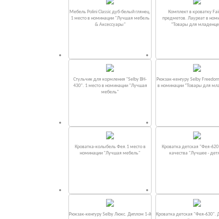
Мебель Polini Classic дуб-белый глянец.
Комплект в кроватку Fаi
1 место в номинации "Лучшая мебель
предметов. Лауреат в ном
& Аксессуары"
“Товары для младенце
Стульчик для кормления "Selby BH-
Рюкзак-кенгуру Selby Freedom
430". 1 место в номинации "Лучшая
в номинации “Товары для мл
мебель"
Кроватка-колыбель Фея.1 место в
Кроватка детская "Фея-620
номинации "Лучшая мебель"
качества "Лучшее - дет
Рюкзак-кенгуру Selby Люкс. Диплом 1-й
Кроватка детская "Фея-630". 