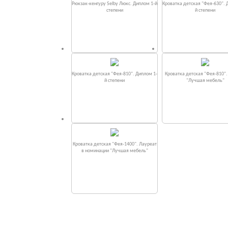
Рюкзак-кенгуру Selby Люкс. Диплом 1-й
Кроватка детская "Фея-630". 
степени
й степени
Кроватка детская "Фея-810". Диплом 1-
Кроватка детская "Фея-810"
й степени
"Лучшая мебель"
Кроватка детская "Фея-1400". Лауреат
в номинации "Лучшая мебель"