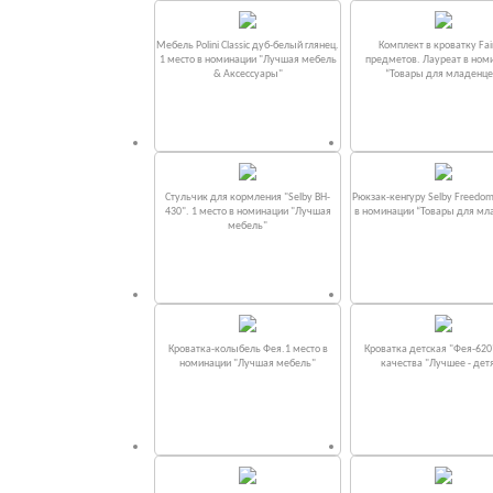
Мебель Polini Classic дуб-белый глянец.
Комплект в кроватку Fаi
1 место в номинации "Лучшая мебель
предметов. Лауреат в ном
& Аксессуары"
“Товары для младенце
Стульчик для кормления "Selby BH-
Рюкзак-кенгуру Selby Freedom
430". 1 место в номинации "Лучшая
в номинации “Товары для мл
мебель"
Кроватка-колыбель Фея.1 место в
Кроватка детская "Фея-620
номинации "Лучшая мебель"
качества "Лучшее - дет