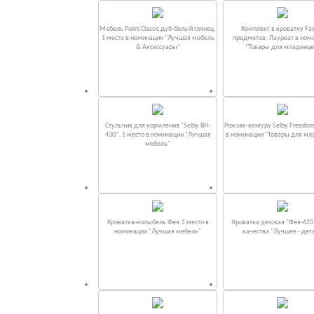
Мебель Polini Classic дуб-белый глянец.
Комплект в кроватку Fаi
1 место в номинации "Лучшая мебель
предметов. Лауреат в ном
& Аксессуары"
“Товары для младенце
Стульчик для кормления "Selby BH-
Рюкзак-кенгуру Selby Freedom
430". 1 место в номинации "Лучшая
в номинации “Товары для мл
мебель"
Кроватка-колыбель Фея.1 место в
Кроватка детская "Фея-620
номинации "Лучшая мебель"
качества "Лучшее - дет