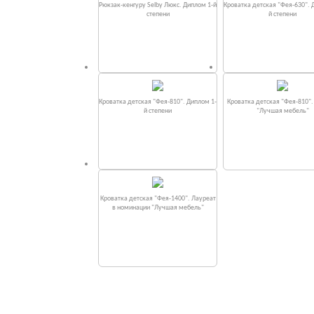
Рюкзак-кенгуру Selby Люкс. Диплом 1-й
Кроватка детская "Фея-630". 
степени
й степени
Кроватка детская "Фея-810". Диплом 1-
Кроватка детская "Фея-810"
й степени
"Лучшая мебель"
Кроватка детская "Фея-1400". Лауреат
в номинации "Лучшая мебель"