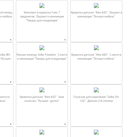
ый глянец.
Комплект в кроватку Fаiry 7
Кроватка детская "Фея-620". Лауреат в
ая мебель
предметов. Лауреат в номинации
номинации “Лучшая мебель”
“Товары для младенцев”
elby BH-
Рюкзак-кенгуру Selby Freedom. 1 место
Кроватка детская "Фея-660". 1 место в
 "Лучшая
в номинации “Товары для младенцев”
номинации "Лучшая мебель"
место в
Кроватка детская "Фея-620". Знак
Стульчик для кормления "Selby SH-
бель"
качества "Лучшее - детям"
152". Диплом 2-й степени