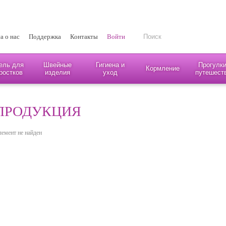
а о нас
Поддержка
Контакты
Войти
ель для
Швейные
Гигиена и
Прогулки
Кормление
ростков
изделия
уход
путешест
ПРОДУКЦИЯ
лемент не найден