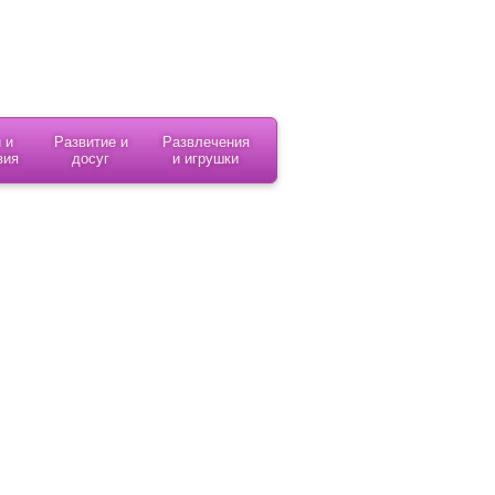
 и
Развитие и
Развлечения
вия
досуг
и игрушки