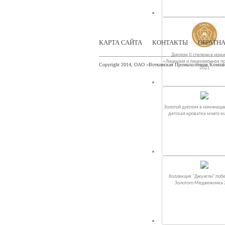
КАРТА САЙТА
КОНТАКТЫ
ОБРАТНА
Диплом II степени в ном
«Лицензия и лицензионная п
Copyright 2014, ОАО «Воткинская Промышленная Компа
2021
Золотой диплом в номинаци
детская кроватка моего 
Коллекция "Джунгли" поб
Золотого Медвежонка 