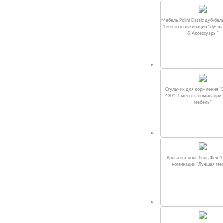
Мебель Polini Classic дуб-бел
1 место в номинации "Лучш
& Аксессуары"
Стульчик для кормления "S
430". 1 место в номинации
мебель"
Кроватка-колыбель Фея.1 
номинации "Лучшая ме