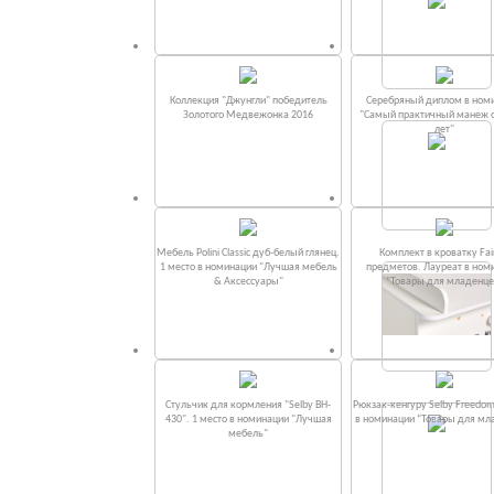
Коллекция "Джунгли" победитель
Серебряный диплом в ном
Золотого Медвежонка 2016
"Самый практичный манеж от
лет"
Мебель Polini Classic дуб-белый глянец.
Комплект в кроватку Fаi
1 место в номинации "Лучшая мебель
предметов. Лауреат в ном
& Аксессуары"
“Товары для младенце
Стульчик для кормления "Selby BH-
Рюкзак-кенгуру Selby Freedom
430". 1 место в номинации "Лучшая
в номинации “Товары для мл
мебель"