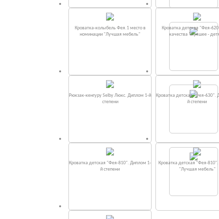
Кроватка-колыбель Фея.1 место в
Кроватка детская "Фея-620
номинации "Лучшая мебель"
качества "Лучшее - дет
Рюкзак-кенгуру Selby Люкс. Диплом 1-й
Кроватка детская "Фея-630". 
степени
й степени
Кроватка детская "Фея-810". Диплом 1-
Кроватка детская "Фея-810"
й степени
"Лучшая мебель"