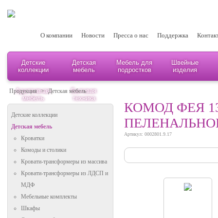
О компании
Новости
Пресса о нас
Поддержка
Контак
Детские
Детская
Мебель для
Швейные
коллекции
мебель
подростков
изделия
Адаптивная
Бытовая
Продукция
>
Детская мебель
мебель
техника
КОМОД ФЕЯ 1
Детские коллекции
ПЕЛЕНАЛЬНО
Детская мебель
Артикул: 0002801.9.17
Кроватки
Комоды и столики
Кровати-трансформеры из массива
Кровати-трансформеры из ЛДСП и
МДФ
Мебельные комплекты
Шкафы