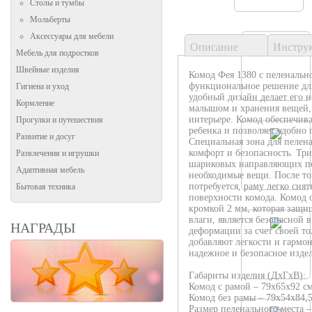
Столы и тумбы
Мольберты
Аксессуары для мебели
Описание
Инстру
Мебель для подростков
Швейные изделия
Комод Фея 1380 с пеленально
функциональное решение для
Гигиена и уход
удобный дизайн делает его н
Кормление
малышом и хранения вещей,
интерьере. Комод обеспечив
Прогулки и путешествия
ребенка и позволяет удобно
Развитие и досуг
Специальная зона для пелен
комфорт и безопасность. Тр
Развлечения и игрушки
шариковых направляющих по
Адаптивная мебель
необходимые вещи. После то
потребуется, раму легко снят
Бытовая техника
поверхности комода. Комод
кромкой 2 мм, которая защи
влаги, является безопасной 
НАГРАДЫ
деформации за счет своей 
добавляют легкости и гармо
надежное и безопасное издел
Габариты изделия (ДхГхВ):
Комод с рамой – 79х65х92 см
Комод без рамы – 79х54х84,5
Размер пеленального места –