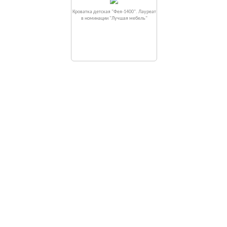
Кроватка детская "Фея-1400". Лауреат
в номинации "Лучшая мебель"