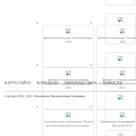
Диплом в номинации "Экспортер года"
Диплом в номинации "Экспорт
2019
2018
Диплом II степени в номинации
Диплом II степени в номи
КАРТА САЙТА
КОНТАКТЫ
ОБРАТНАЯ СВЯЗЬ
НОВОСТИ
«Лицензия и лицензионная продукция»
«Лучшие товары для мам и 
2021
2021
Copyright 2014, ОАО «Воткинская Промышленная Компания»
Золотой диплом в номинации "Первая
Победитель 3-х номинаций
детская кроватка моего малыша"
Удмуртии-2015»