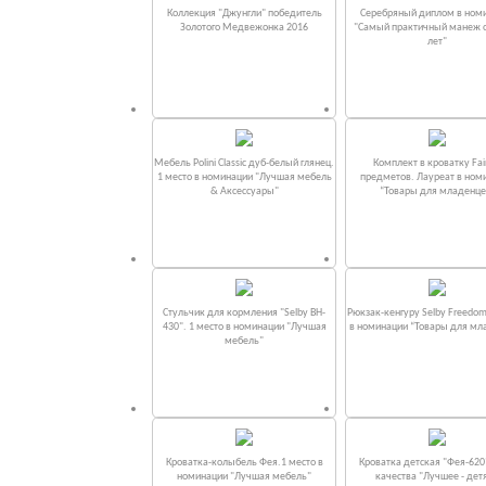
Коллекция "Джунгли" победитель
Серебряный диплом в ном
Золотого Медвежонка 2016
"Самый практичный манеж от
лет"
Мебель Polini Classic дуб-белый глянец.
Комплект в кроватку Fаi
1 место в номинации "Лучшая мебель
предметов. Лауреат в ном
& Аксессуары"
“Товары для младенце
Стульчик для кормления "Selby BH-
Рюкзак-кенгуру Selby Freedom
430". 1 место в номинации "Лучшая
в номинации “Товары для мл
мебель"
Кроватка-колыбель Фея.1 место в
Кроватка детская "Фея-620
номинации "Лучшая мебель"
качества "Лучшее - дет