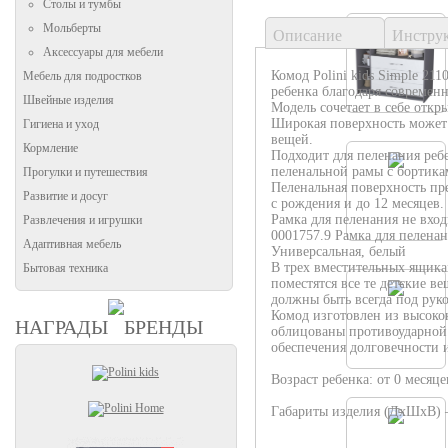
Столы и тумбы
Мольберты
Описание
Инстру
Аксессуары для мебели
Комод Polini kids Simple 211
Мебель для подростков
ребенка благодаря современ
Швейные изделия
Модель сочетает в себе откр
Широкая поверхность может 
Гигиена и уход
вещей.
Кормление
Подходит для пеленания реб
пеленальной рамы с бортика
Прогулки и путешествия
Пеленальная поверхность пр
Развитие и досуг
с рождения и до 12 месяцев.
Рамка для пеленания не вход
Развлечения и игрушки
0001757.9 Рамка для пеленани
Адаптивная мебель
Универсальная, белый
В трех вместительных ящик
Бытовая техника
поместятся все те детские в
должны быть всегда под руко
Комод изготовлен из высоко
НАГРАДЫ
БРЕНДЫ
облицованы противоударной
обеспечения долговечности 
Возраст ребенка: от 0 месяце
Габариты изделия (ДхШхВ) 