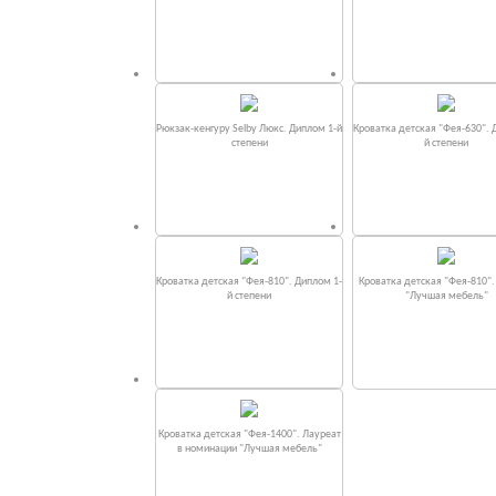
Рюкзак-кенгуру Selby Люкс. Диплом 1-й
Кроватка детская "Фея-630". 
степени
й степени
Кроватка детская "Фея-810". Диплом 1-
Кроватка детская "Фея-810"
й степени
"Лучшая мебель"
Кроватка детская "Фея-1400". Лауреат
в номинации "Лучшая мебель"