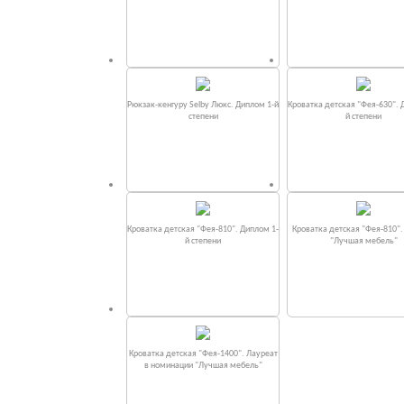
Рюкзак-кенгуру Selby Люкс. Диплом 1-й
Кроватка детская "Фея-630". 
степени
й степени
Кроватка детская "Фея-810". Диплом 1-
Кроватка детская "Фея-810"
й степени
"Лучшая мебель"
Кроватка детская "Фея-1400". Лауреат
в номинации "Лучшая мебель"