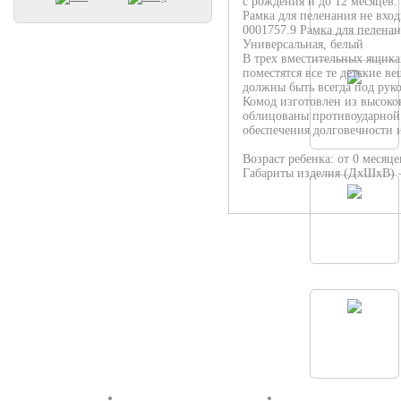
с рождения и до 12 месяцев.
Рамка для пеленания не вход
0001757.9 Рамка для пеленани
Универсальная, белый
В трех вместительных ящик
поместятся все те детские в
должны быть всегда под руко
Комод изготовлен из высоко
облицованы противоударной
обеспечения долговечности 
Возраст ребенка: от 0 месяце
Габариты изделия (ДхШхВ) 