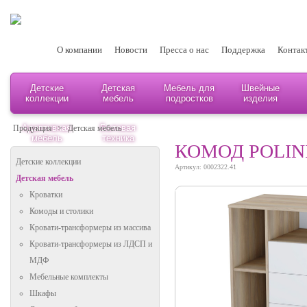
О компании
Новости
Пресса о нас
Поддержка
Контак
Детские
Детская
Мебель для
Швейные
коллекции
мебель
подростков
изделия
Адаптивная
Бытовая
Продукция
>
Детская мебель
мебель
техника
КОМОД POLINI
Детские коллекции
Артикул: 0002322.41
Детская мебель
Кроватки
Комоды и столики
Кровати-трансформеры из массива
Кровати-трансформеры из ЛДСП и
МДФ
Мебельные комплекты
Шкафы