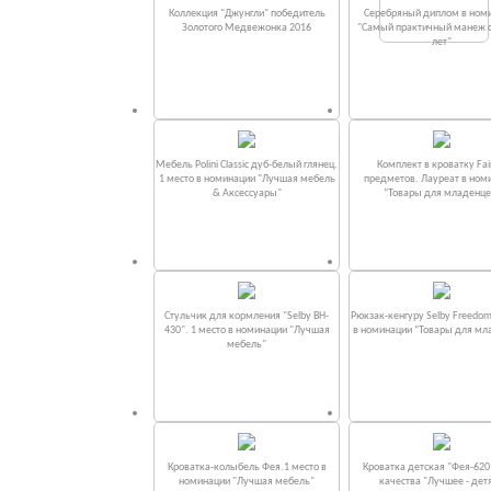
Коллекция "Джунгли" победитель
Серебряный диплом в ном
Золотого Медвежонка 2016
"Самый практичный манеж от
лет"
Мебель Polini Classic дуб-белый глянец.
Комплект в кроватку Fаi
1 место в номинации "Лучшая мебель
предметов. Лауреат в ном
& Аксессуары"
“Товары для младенце
Стульчик для кормления "Selby BH-
Рюкзак-кенгуру Selby Freedom
430". 1 место в номинации "Лучшая
в номинации “Товары для мл
мебель"
Кроватка-колыбель Фея.1 место в
Кроватка детская "Фея-620
номинации "Лучшая мебель"
качества "Лучшее - дет