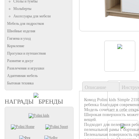
Столы и тумбы
Мольберты
Аксессуары для мебели
Мебель для подростков
Швейные изделия
Гигиена и уход
Кормление
Прогулки и путешествия
Развитие и досуг
Развлечения и игрушки
Адаптивная мебель
Бытовая техника
Описание
Инстру
Комод Polini kids Simple 211
НАГРАДЫ
БРЕНДЫ
ребенка благодаря современ
Модель сочетает в себе откр
Широкая поверхность может 
вещей.
Подходит для пеленания реб
пеленальной рамы с бортика
Пеленальная поверхность пр