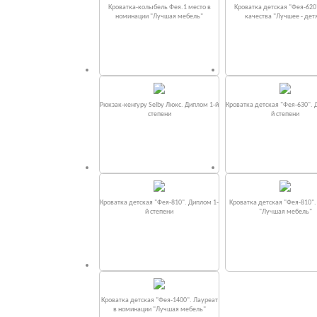
Кроватка-колыбель Фея.1 место в
Кроватка детская "Фея-620
номинации "Лучшая мебель"
качества "Лучшее - дет
Рюкзак-кенгуру Selby Люкс. Диплом 1-й
Кроватка детская "Фея-630". 
степени
й степени
Кроватка детская "Фея-810". Диплом 1-
Кроватка детская "Фея-810"
й степени
"Лучшая мебель"
Кроватка детская "Фея-1400". Лауреат
в номинации "Лучшая мебель"