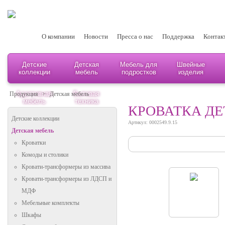
О компании
Новости
Пресса о нас
Поддержка
Контак
Детские
Детская
Мебель для
Швейные
коллекции
мебель
подростков
изделия
Адаптивная
Бытовая
Продукция
>
Детская мебель
мебель
техника
КРОВАТКА ДЕ
Детские коллекции
Артикул: 0002549.9.15
Детская мебель
Кроватки
Комоды и столики
Кровати-трансформеры из массива
Кровати-трансформеры из ЛДСП и
МДФ
Мебельные комплекты
Шкафы