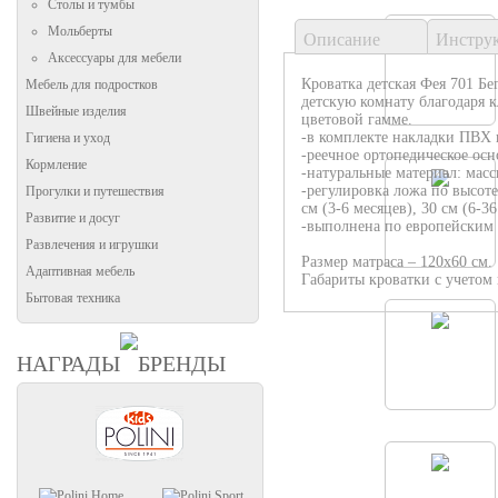
Столы и тумбы
Мольберты
Описание
Инстру
Аксессуары для мебели
Кроватка детская Фея 701 Б
Мебель для подростков
детскую комнату благодаря 
Швейные изделия
цветовой гамме.
-в комплекте накладки ПВХ 
Гигиена и уход
-реечное ортопедическое ос
Кормление
-натуральные материал: масс
-регулировка ложа по высоте
Прогулки и путешествия
см (3-6 месяцев), 30 см (6-36
Развитие и досуг
-выполнена по европейским 
Развлечения и игрушки
Размер матраса – 120х60 см.
Адаптивная мебель
Габариты кроватки с учетом 
Бытовая техника
НАГРАДЫ
БРЕНДЫ