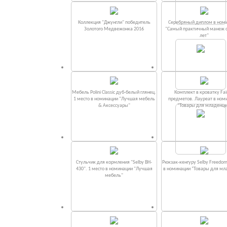
Коллекция "Джунгли" победитель
Серебряный диплом в ном
Золотого Медвежонка 2016
"Самый практичный манеж от
лет"
Мебель Polini Classic дуб-белый глянец.
Комплект в кроватку Fаi
1 место в номинации "Лучшая мебель
предметов. Лауреат в ном
& Аксессуары"
“Товары для младенце
Стульчик для кормления "Selby BH-
Рюкзак-кенгуру Selby Freedom
430". 1 место в номинации "Лучшая
в номинации “Товары для мл
мебель"