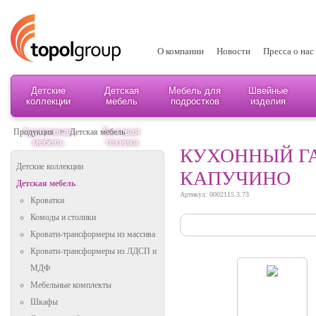
О компании
Новости
Пресса о нас
Детские
Детская
Мебель для
Швейные
коллекции
мебель
подростков
изделия
Адаптивная
Бытовая
Продукция
>
Детская мебель
мебель
техника
КУХОННЫЙ ГА
Детские коллекции
КАПУЧИНО
Детская мебель
Артикул: 0002115.3.73
Кроватки
Комоды и столики
Кровати-трансформеры из массива
Кровати-трансформеры из ЛДСП и
МДФ
Мебельные комплекты
Шкафы