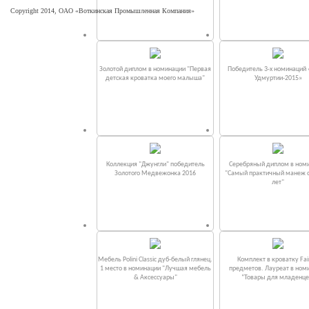
Copyright 2014, ОАО «Воткинская Промышленная Компания»
Золотой диплом в номинации "Первая
Победитель 3-х номинаций
детская кроватка моего малыша"
Удмуртии-2015»
Коллекция "Джунгли" победитель
Серебряный диплом в ном
Золотого Медвежонка 2016
"Самый практичный манеж от
лет"
Мебель Polini Classic дуб-белый глянец.
Комплект в кроватку Fаi
1 место в номинации "Лучшая мебель
предметов. Лауреат в ном
& Аксессуары"
“Товары для младенце