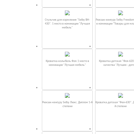
Стульчик для кормления "Selby BH-
Рюкзак-кенгуру Selby Freedom
430". 1 место в номинации "Лучшая
в номинации “Товары для мл
мебель"
Кроватка-колыбель Фея.1 место в
Кроватка детская "Фея-620
номинации "Лучшая мебель"
качества "Лучшее - дет
Рюкзак-кенгуру Selby Люкс. Диплом 1-й
Кроватка детская "Фея-630". 
степени
й степени