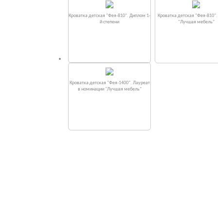
Кроватка детская "Фея-810". Диплом 1-
Кроватка детская "Фея-810"
й степени
"Лучшая мебель"
Кроватка детская "Фея-1400". Лауреат
в номинации "Лучшая мебель"