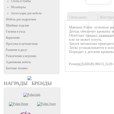
Столы и тумбы
Мольберты
Аксессуары для мебели
Описание
Инстру
Мебель для подростков
Швейные изделия
Маятник Polini- отличное до
Деталь обеспечит кроватку 
Гигиена и уход
Облегчает процесс укачиван
Кормление
или не может уснуть.
Запуск механизма приводит
Прогулки и путешествия
Легко устанавливается в осн
Развитие и досуг
Подходит к детским кроватка
Развлечения и игрушки
Адаптивная мебель
Размер(ДхШхВ):88х51,2х20 
Бытовая техника
НАГРАДЫ
БРЕНДЫ