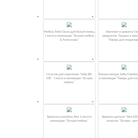
Мебель Polini Classic дуб-белый глянец.
Комплект в кроватку Fаi
1 место в номинации "Лучшая мебель
предметов. Лауреат в ном
& Аксессуары"
“Товары для младенце
Стульчик для кормления "Selby BH-
Рюкзак-кенгуру Selby Freedom
430". 1 место в номинации "Лучшая
в номинации “Товары для мл
мебель"
Кроватка-колыбель Фея.1 место в
Кроватка детская "Фея-620
номинации "Лучшая мебель"
качества "Лучшее - дет