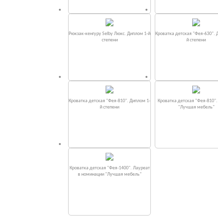
Рюкзак-кенгуру Selby Люкс. Диплом 1-й
Кроватка детская "Фея-630". 
степени
й степени
Кроватка детская "Фея-810". Диплом 1-
Кроватка детская "Фея-810"
й степени
"Лучшая мебель"
Кроватка детская "Фея-1400". Лауреат
в номинации "Лучшая мебель"