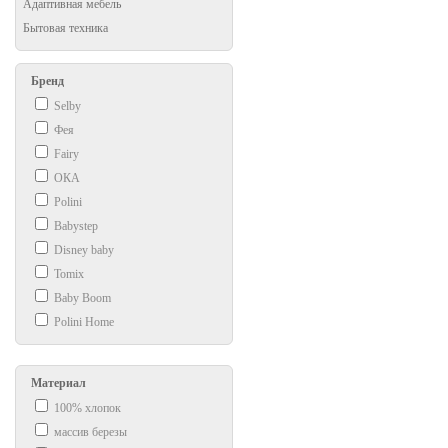
Адаптивная мебель
Бытовая техника
Бренд
Selby
Фея
Fairy
ОКА
Polini
Babystep
Disney baby
Tomix
Baby Boom
Polini Home
Материал
100% хлопок
массив березы