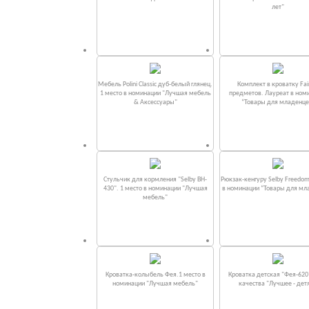
лет"
Мебель Polini Classic дуб-белый глянец.
Комплект в кроватку Fаi
1 место в номинации "Лучшая мебель
предметов. Лауреат в ном
& Аксессуары"
“Товары для младенце
Стульчик для кормления "Selby BH-
Рюкзак-кенгуру Selby Freedom
430". 1 место в номинации "Лучшая
в номинации “Товары для мл
мебель"
Кроватка-колыбель Фея.1 место в
Кроватка детская "Фея-620
номинации "Лучшая мебель"
качества "Лучшее - дет