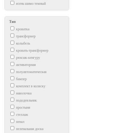
ясень шимо темный
Тип
кроватка
трансформер
колыбель
кровать-трансформер
рюкзак-кенгуру
активаторная
полуавтоматическая
бампер
комплект в коляску
наволочка
пододеяльник
простыня
стеллаж
пенал
пеленальная доска