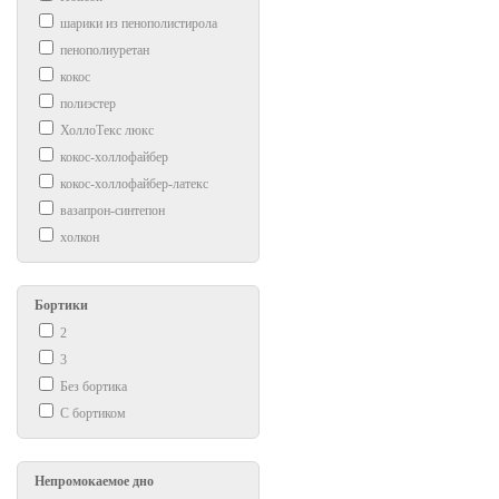
шарики из пенополистирола
пенополиуретан
кокос
полиэстер
ХоллоТекс люкс
кокос-холлофайбер
кокос-холлофайбер-латекс
вазапрон-синтепон
холкон
Бортики
2
3
Без бортика
С бортиком
Непромокаемое дно