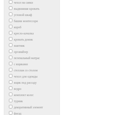
чехол на санки
выдвижная кровать
угловой шкаф
башня монтессори
короб
кресло-качалка
кровать домик
маятник
органайзер
пеленальный матрас
с ящиками
стеллаж со столом
чехол для одежды
ящик под рассаду
ведро
комплект колес
турник
декоративный элемент
фасад