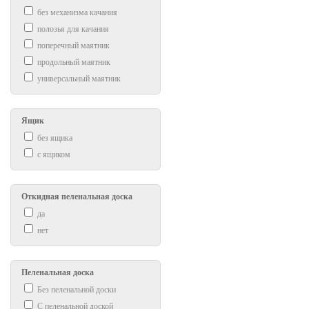
без механизма качания
полозья для качания
поперечный маятник
продольный маятник
универсальный маятник
Ящик
без ящика
с ящиком
Откидная пеленальная доска
да
нет
Пеленальная доска
Без пеленальной доски
С пеленальной доской