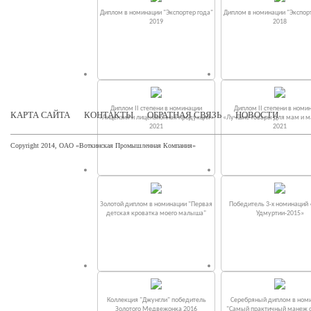
Диплом в номинации "Экспортер года"
Диплом в номинации "Экспорт
2019
2018
Диплом II степени в номинации
Диплом II степени в номи
КАРТА САЙТА
КОНТАКТЫ
ОБРАТНАЯ СВЯЗЬ
НОВОСТИ
«Лицензия и лицензионная продукция»
«Лучшие товары для мам и 
2021
2021
Copyright 2014, ОАО «Воткинская Промышленная Компания»
Золотой диплом в номинации "Первая
Победитель 3-х номинаций
детская кроватка моего малыша"
Удмуртии-2015»
Коллекция "Джунгли" победитель
Серебряный диплом в ном
Золотого Медвежонка 2016
"Самый практичный манеж от