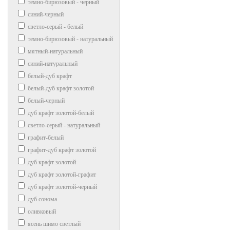
темно-бирюзовый - черный
синий-черный
светло-серый - белый
темно-бирюзовый - натуральный
мятный-натуральный
синий-натуральный
белый-дуб крафт
белый-дуб крафт золотой
белый-черный
дуб крафт золотой-белый
светло-серый - натуральный
графит-белый
графит-дуб крафт золотой
дуб крафт золотой
дуб крафт золотой-графит
дуб крафт золотой-черный
дуб сонома
оливковый
ясень шимо светлый