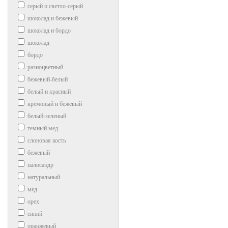
серый и светло-серый
шоколад и бежевый
шоколад и бордо
шоколад
бордо
разноцветный
бежевый-белый
белый и красный
кремовый и бежевый
белый-зеленый
темный мед
слоновая кость
бежевый
палисандр
натуральный
мед
орех
синий
оранжевый