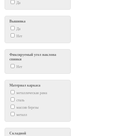
Да
Вышивка
Да
Нет
Фиксируемый угол наклона
спинки
Нет
Материал каркаса
металлическая рама
сталь
массив березы
металл
Складной