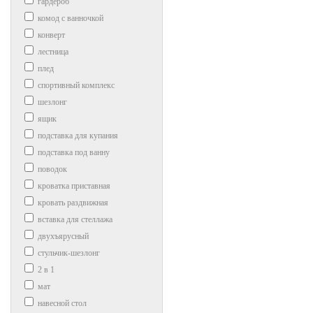
гардероб
комод с ванночкой
конверт
лестница
плед
спортивный комплекс
шезлонг
ящик
подставка для купания
подставка под ванну
поводок
кроватка приставная
кровать раздвижная
вставка для стеллажа
двухъярусный
стульчик-шезлонг
2 в 1
мат
навесной стол