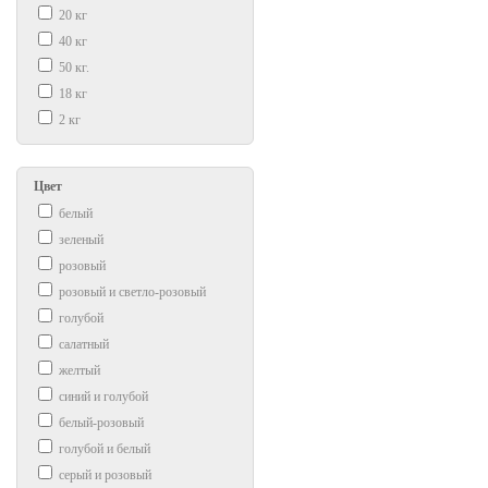
20 кг
40 кг
50 кг.
18 кг
2 кг
Цвет
белый
зеленый
розовый
розовый и светло-розовый
голубой
салатный
желтый
синий и голубой
белый-розовый
голубой и белый
серый и розовый