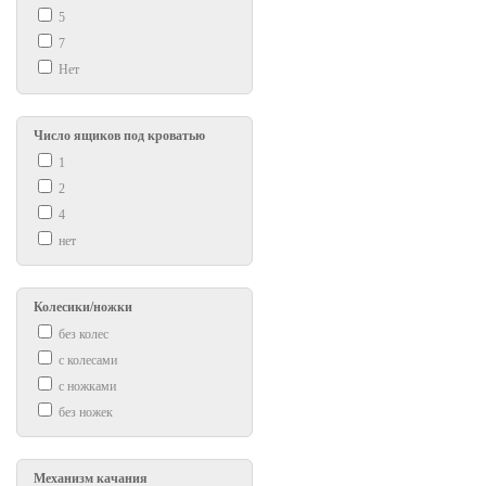
5
7
Нет
Число ящиков под кроватью
1
2
4
нет
Колесики/ножки
без колес
с колесами
с ножками
без ножек
Механизм качания