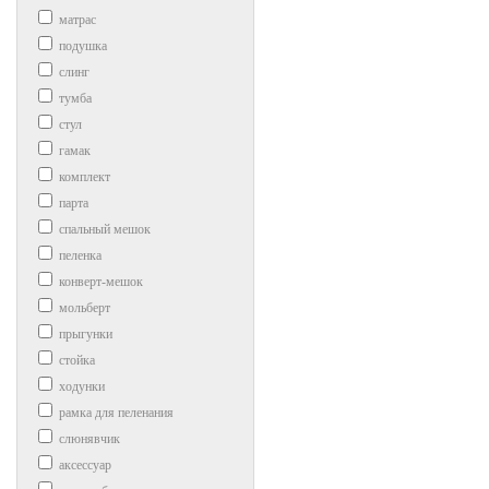
матрас
подушка
слинг
тумба
стул
гамак
комплект
парта
спальный мешок
пеленка
конверт-мешок
мольберт
прыгунки
стойка
ходунки
рамка для пеленания
слюнявчик
аксессуар