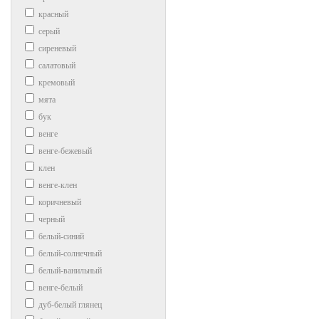
красный
серый
сиреневый
салатовый
кремовый
мята
бук
венге
венге-бежевый
клен
венге-клен
коричневый
черный
белый-синий
белый-солнечный
белый-ванильный
венге-белый
дуб-белый глянец