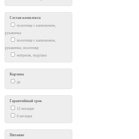
Состав комплекта
полотенце с капюшоном,
рукавичка
полотенце с капюшоном,
рукавичка, полотенце
матрасик, подушка
Корзина
да
Гарантийный срок
12 месяцев
6 месяцев
Питание