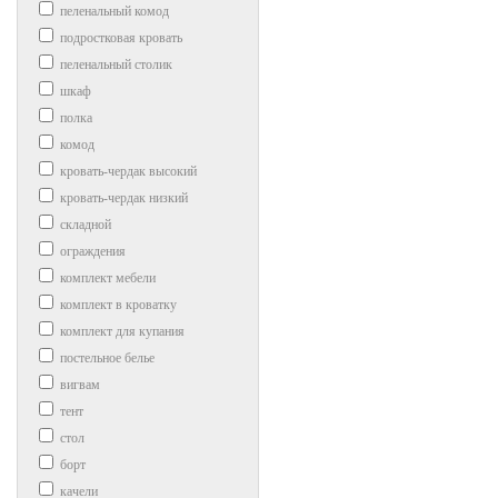
пеленальный комод
подростковая кровать
пеленальный столик
шкаф
полка
комод
кровать-чердак высокий
кровать-чердак низкий
складной
ограждения
комплект мебели
комплект в кроватку
комплект для купания
постельное белье
вигвам
тент
стол
борт
качели