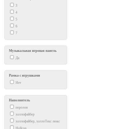
3
4
5
6
7
Музыкальная игровая панель
Да
Рамка с игрушками
Нет
Наполнитель
поролон
холлофайбер
холлофайбер, холлоТекс люкс
Hollcon