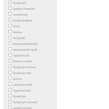
белый-дуб
макиато-бежевый
золотистый
белый-трюфель
бетон
винтаж
лазурный
натуральный-белый
натуральный-серый
серый-белый
белый-голубой
белый-дуб винтаж
белый-желтый
металл
серый-розовый
серый-желтый
белый-бук
белый-дуб светлый
серый-голубой