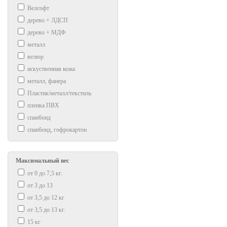
Велсофт
дерево + ЛДСП
дерево + МДФ
металл
велюр
искуственная кожа
металл, фанера
Пластик/металл/текстиль
пленка ПВХ
спанбонд
спанбонд, гофрокартон
Максимальный вес
от 0 до 7,5 кг.
от 3 до 13
от 3,5 до 12 кг
от 3,5 до 13 кг.
15 кг