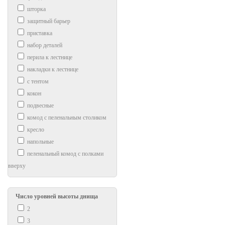
шторка
защитный барьер
приставка
набор деталей
перила к лестнице
накладки к лестнице
с тентом
кокон
подвесные
комод с пеленальным столиком
кресло
напольные
пеленальный комод с полками
вверху
Число уровней высоты днища
2
3