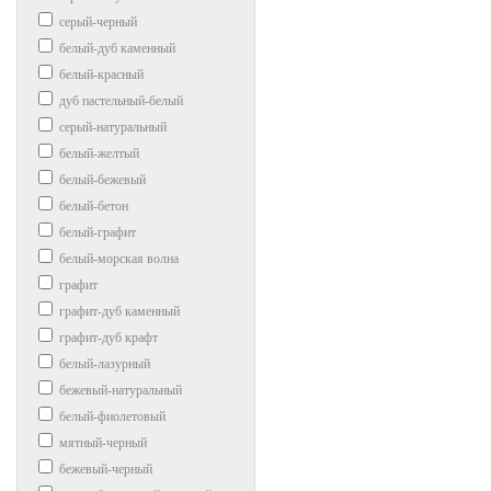
серый-черный
белый-дуб каменный
белый-красный
дуб пастельный-белый
серый-натуральный
белый-желтый
белый-бежевый
белый-бетон
белый-графит
белый-морская волна
графит
графит-дуб каменный
графит-дуб крафт
белый-лазурный
бежевый-натуральный
белый-фиолетовый
мятный-черный
бежевый-черный