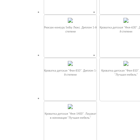
Рюкзак-кенгуру Selby Люкс. Диплом 1-й
Кроватка детская "Фея-630". 
степени
й степени
Кроватка детская "Фея-810". Диплом 1-
Кроватка детская "Фея-810"
й степени
"Лучшая мебель"
Кроватка детская "Фея-1400". Лауреат
в номинации "Лучшая мебель"