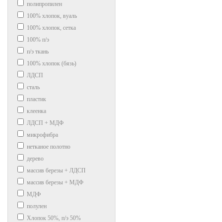
полипропилен
100% хлопок, вуаль
100% хлопок, сетка
100% п/э
п/э ткань
100% хлопок (бязь)
ЛДСП
сталь
пластик
клеенка
ЛДСП + МДФ
микрофибра
нетканое полотно
дерево
массив березы + ЛДСП
массив березы + МДФ
МДФ
полулен
Хлопок 50%, п/э 50%