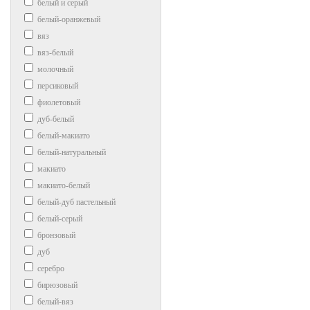
белый и серый
белый-оранжевый
вяз
вяз-белый
молочный
персиковый
фиолетовый
дуб-белый
белый-макиато
белый-натуральный
макиато
макиато-белый
белый-дуб пастельный
белый-серый
бронзовый
дуб
серебро
бирюзовый
белый-вяз