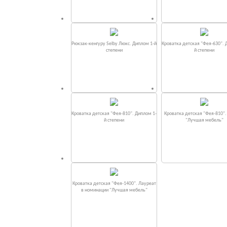
Рюкзак-кенгуру Selby Люкс. Диплом 1-й
Кроватка детская "Фея-630". 
степени
й степени
Кроватка детская "Фея-810". Диплом 1-
Кроватка детская "Фея-810"
й степени
"Лучшая мебель"
Кроватка детская "Фея-1400". Лауреат
в номинации "Лучшая мебель"