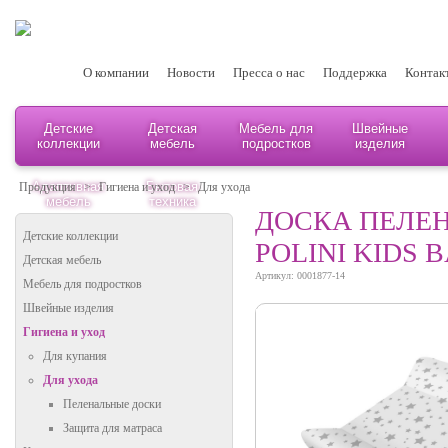
О компании
Новости
Пресса о нас
Поддержка
Контак
Детские
Детская
Мебель для
Швейные
коллекции
мебель
подростков
изделия
Адаптивная
Бытовая
Продукция
>
Гигиена и уход
>
Для ухода
мебель
техника
ДОСКА ПЕЛЕ
Детские коллекции
POLINI KIDS 
Детская мебель
Артикул: 0001877-14
Мебель для подростков
Швейные изделия
Гигиена и уход
Для купания
Для ухода
Пеленальные доски
Защита для матраса