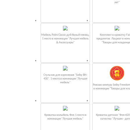
лет"
Мебель Polini Classic дуб-белый глянец.
Комплект в кроватку Fаi
1 место в номинации "Лучшая мебель
предметов. Лауреат в ном
& Аксессуары"
“Товары для младенце
Стульчик для кормления "Selby BH-
430". 1 место в номинации "Лучшая
мебель"
Рюкзак-кенгуру Selby Freedom
в номинации “Товары для мл
Кроватка-колыбель Фея.1 место в
Кроватка детская "Фея-620
номинации "Лучшая мебель"
качества "Лучшее - дет