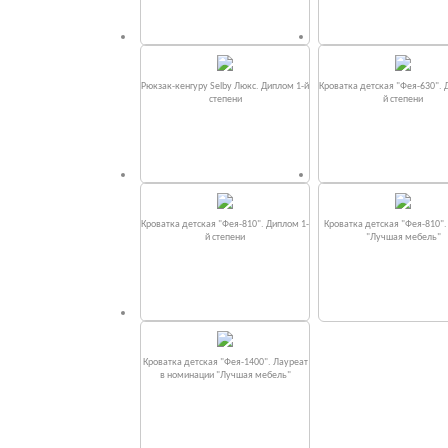
Рюкзак-кенгуру Selby Люкс. Диплом 1-й
Кроватка детская "Фея-630". 
степени
й степени
Кроватка детская "Фея-810". Диплом 1-
Кроватка детская "Фея-810"
й степени
"Лучшая мебель"
Кроватка детская "Фея-1400". Лауреат
в номинации "Лучшая мебель"