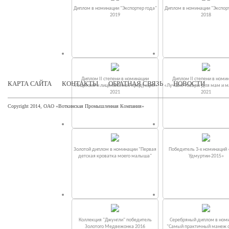
Диплом в номинации "Экспортер года"
Диплом в номинации "Экспорт
2019
2018
Диплом II степени в номинации
Диплом II степени в номи
КАРТА САЙТА
КОНТАКТЫ
ОБРАТНАЯ СВЯЗЬ
НОВОСТИ
«Лицензия и лицензионная продукция»
«Лучшие товары для мам и 
2021
2021
Copyright 2014, ОАО «Воткинская Промышленная Компания»
Золотой диплом в номинации "Первая
Победитель 3-х номинаций
детская кроватка моего малыша"
Удмуртии-2015»
Коллекция "Джунгли" победитель
Серебряный диплом в ном
Золотого Медвежонка 2016
"Самый практичный манеж от