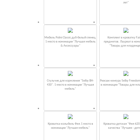
лет"
Мебель Polini Classic дуб-белый глянец.
Комплект в кроватку Fаi
1 место в номинации "Лучшая мебель
предметов. Лауреат в ном
& Аксессуары"
“Товары для младенце
Стульчик для кормления "Selby BH-
Рюкзак-кенгуру Selby Freedom
430". 1 место в номинации "Лучшая
в номинации “Товары для мл
мебель"
Кроватка-колыбель Фея.1 место в
Кроватка детская "Фея-620
номинации "Лучшая мебель"
качества "Лучшее - дет