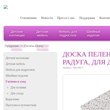
О компании
Новости
Пресса о нас
Поддержка
Контак
Детские
Детская
Мебель для
Швейные
коллекции
мебель
подростков
изделия
Адаптивная
Бытовая
Продукция
>
Гигиена и уход
мебель
техника
ДОСКА ПЕЛЕН
Детские коллекции
РАДУГА, ДЛЯ
Детская мебель
Артикул: 0001982-1
Мебель для подростков
Швейные изделия
Гигиена и уход
Для купания
Для ухода
Кормление
Прогулки и путешествия