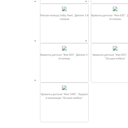
Рюкзак-кенгуру Selby Люкс. Диплом 1-й
Кроватка детская "Фея-630". 
степени
й степени
Кроватка детская "Фея-810". Диплом 1-
Кроватка детская "Фея-810"
й степени
"Лучшая мебель"
Кроватка детская "Фея-1400". Лауреат
в номинации "Лучшая мебель"