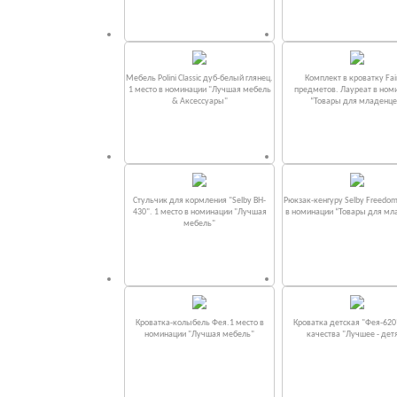
Мебель Polini Classic дуб-белый глянец.
Комплект в кроватку Fаi
1 место в номинации "Лучшая мебель
предметов. Лауреат в ном
& Аксессуары"
“Товары для младенце
Стульчик для кормления "Selby BH-
Рюкзак-кенгуру Selby Freedom
430". 1 место в номинации "Лучшая
в номинации “Товары для мл
мебель"
Кроватка-колыбель Фея.1 место в
Кроватка детская "Фея-620
номинации "Лучшая мебель"
качества "Лучшее - дет