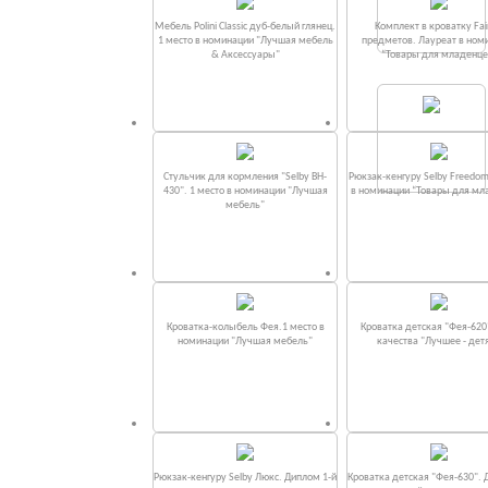
Мебель Polini Classic дуб-белый глянец.
Комплект в кроватку Fаi
1 место в номинации "Лучшая мебель
предметов. Лауреат в ном
& Аксессуары"
“Товары для младенце
Стульчик для кормления "Selby BH-
Рюкзак-кенгуру Selby Freedom
430". 1 место в номинации "Лучшая
в номинации “Товары для мл
мебель"
Кроватка-колыбель Фея.1 место в
Кроватка детская "Фея-620
номинации "Лучшая мебель"
качества "Лучшее - дет
Рюкзак-кенгуру Selby Люкс. Диплом 1-й
Кроватка детская "Фея-630". 