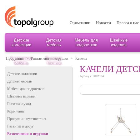
О компании
Новости
Пресса о нас
Детские
Детская
Мебель для
Швейные
коллекции
мебель
подростков
изделия
Адаптивная
Бытовая
Продукция
>
Развлечения и игрушки
>
Качели
мебель
техника
КАЧЕЛИ ДЕТС
Детские коллекции
Артикул: 0002734
Детская мебель
Мебель для подростков
Швейные изделия
Гигиена и уход
Кормление
Прогулки и путешествия
Развитие и досуг
Развлечения и игрушки