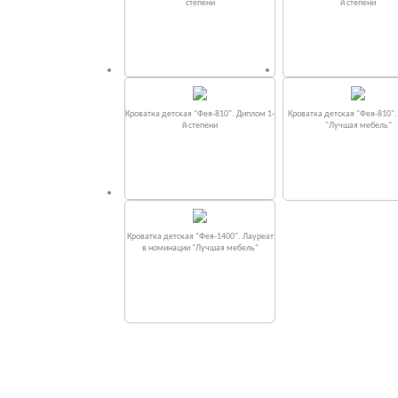
степени
й степени
Кроватка детская "Фея-810". Диплом 1-
Кроватка детская "Фея-810"
й степени
"Лучшая мебель"
Кроватка детская "Фея-1400". Лауреат
в номинации "Лучшая мебель"