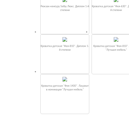
Рюкзак-кенгуру Selby Люкс. Диплом 1-й
Кроватка детская "Фея-630". 
степени
й степени
Кроватка детская "Фея-810". Диплом 1-
Кроватка детская "Фея-810"
й степени
"Лучшая мебель"
Кроватка детская "Фея-1400". Лауреат
в номинации "Лучшая мебель"