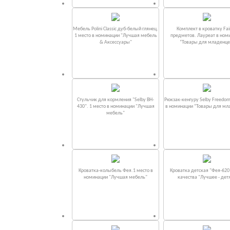
Мебель Polini Classic дуб-белый глянец.
Комплект в кроватку Fаi
1 место в номинации "Лучшая мебель
предметов. Лауреат в ном
& Аксессуары"
“Товары для младенце
Стульчик для кормления "Selby BH-
Рюкзак-кенгуру Selby Freedom
430". 1 место в номинации "Лучшая
в номинации “Товары для мл
мебель"
Кроватка-колыбель Фея.1 место в
Кроватка детская "Фея-620
номинации "Лучшая мебель"
качества "Лучшее - дет