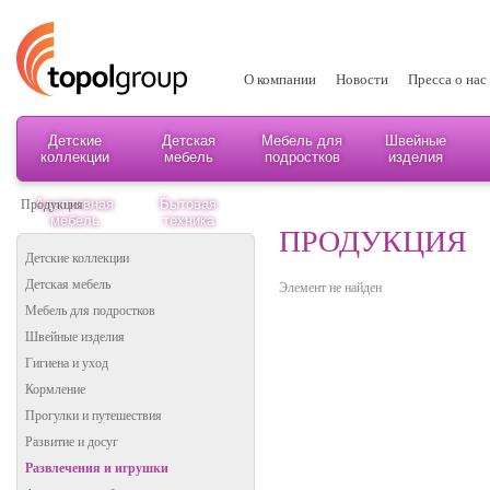
О компании
Новости
Пресса о нас
Детские
Детская
Мебель для
Швейные
коллекции
мебель
подростков
изделия
Адаптивная
Бытовая
Продукция
мебель
техника
ПРОДУКЦИЯ
Детские коллекции
Детская мебель
Элемент не найден
Мебель для подростков
Швейные изделия
Гигиена и уход
Кормление
Прогулки и путешествия
Развитие и досуг
Развлечения и игрушки