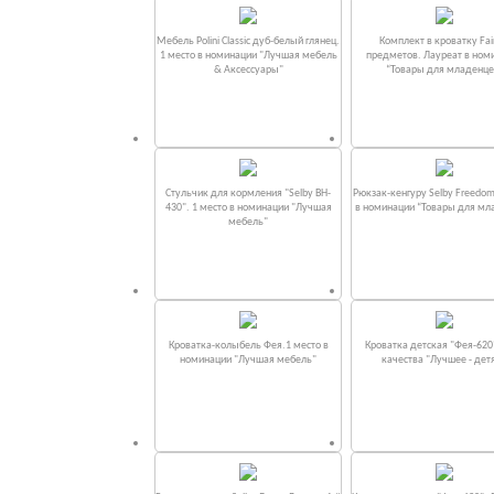
Мебель Polini Classic дуб-белый глянец.
Комплект в кроватку Fаi
1 место в номинации "Лучшая мебель
предметов. Лауреат в ном
& Аксессуары"
“Товары для младенце
Стульчик для кормления "Selby BH-
Рюкзак-кенгуру Selby Freedom
430". 1 место в номинации "Лучшая
в номинации “Товары для мл
мебель"
Кроватка-колыбель Фея.1 место в
Кроватка детская "Фея-620
номинации "Лучшая мебель"
качества "Лучшее - дет