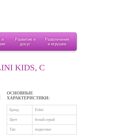
 и
Развитие и
Развлечения
вия
досуг
и игрушки
NI KIDS, С
ОСНОВНЫЕ
ХАРАКТЕРИСТИКИ:
Бренд
Polini
Цвет
белый-серый
Тип
подвесные