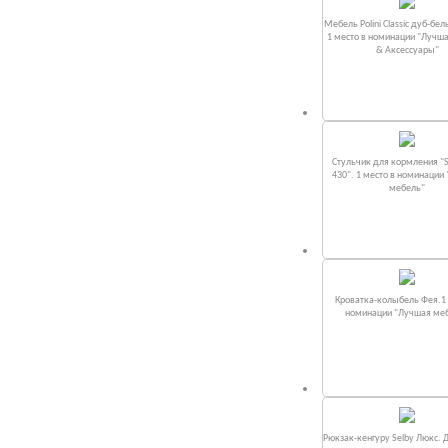
Мебель Polini Classic дуб-бел
1 место в номинации "Лучш
& Аксессуары"
Стульчик для кормления "S
430". 1 место в номинации
мебель"
Кроватка-колыбель Фея.1 
номинации "Лучшая ме
Рюкзак-кенгуру Selby Люкс. 