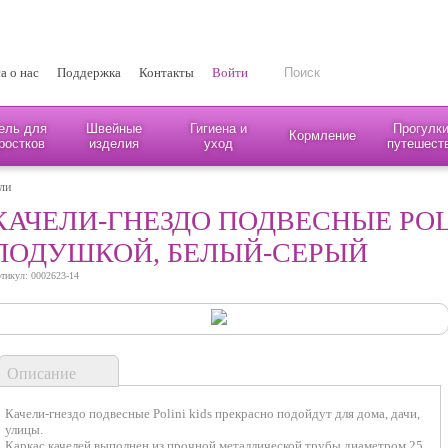
а о нас
Поддержка
Контакты
Войти
ель для
Швейные
Гигиена и
Прогулки
Кормление
ростков
изделия
уход
путешест
ли
КАЧЕЛИ-ГНЕЗДО ПОДВЕСНЫЕ POLI
ПОДУШКОЙ, БЕЛЫЙ-СЕРЫЙ
тикул: 0002623-14
Описание
Качели-гнездо подвесные Polini kids прекрасно подойдут для дома, дачи,
улицы.
Каркас качелей выполнен из прочной металлической трубы диаметром 25