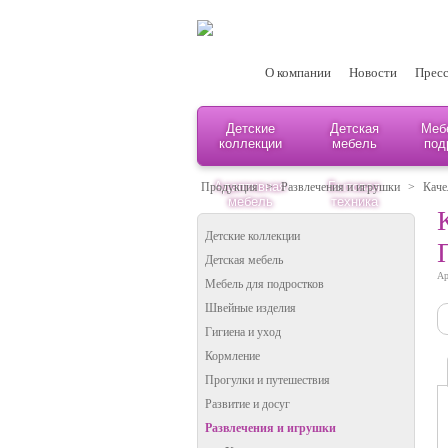
О компании
Новости
Пресс
Детские
Детская
Меб
коллекции
мебель
под
Адаптивная
Бытовая
Продукция
>
Развлечения и игрушки
>
Каче
мебель
техника
Детские коллекции
Детская мебель
Ар
Мебель для подростков
Швейные изделия
Гигиена и уход
Кормление
Прогулки и путешествия
Развитие и досуг
Развлечения и игрушки