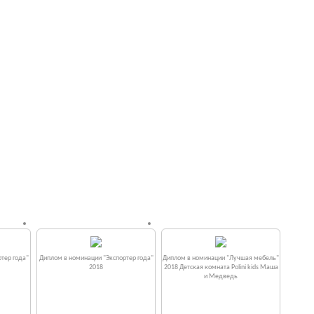
тер года"
Диплом в номинации "Экспортер года"
Диплом в номинации "Лучшая мебель"
2018
2018 Детская комната Polini kids Маша
и Медведь