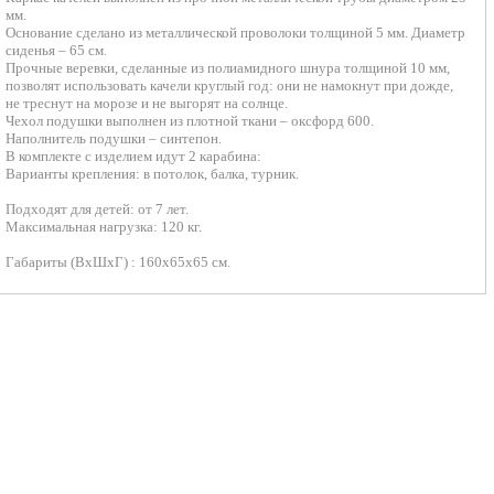
мм.
Основание сделано из металлической проволоки толщиной 5 мм. Диаметр
сиденья – 65 см.
Прочные веревки, сделанные из полиамидного шнура толщиной 10 мм,
позволят использовать качели круглый год: они не намокнут при дожде,
не треснут на морозе и не выгорят на солнце.
Чехол подушки выполнен из плотной ткани – оксфорд 600.
Наполнитель подушки – синтепон.
В комплекте с изделием идут 2 карабина:
Варианты крепления: в потолок, балка, турник.
Подходят для детей: от 7 лет.
Максимальная нагрузка: 120 кг.
Габариты (ВхШхГ) : 160х65х65 см.