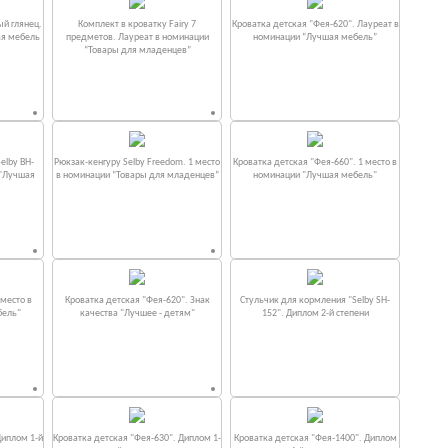
ый глянец.
Комплект в кроватку Fаiry 7
Кроватка детская "Фея-620". Лауреат в
ая мебель
предметов. Лауреат в номинации
номинации “Лучшая мебель”
“Товары для младенцев”
elby BH-
Рюкзак-кенгуру Selby Freedom. 1 место
Кроватка детская "Фея-660". 1 место в
 "Лучшая
в номинации “Товары для младенцев”
номинации "Лучшая мебель"
место в
Кроватка детская "Фея-620". Знак
Стульчик для кормления "Selby SH-
бель"
качества "Лучшее - детям"
152". Диплом 2-й степени
Диплом 1-й
Кроватка детская "Фея-630". Диплом 1-
Кроватка детская "Фея-1400". Диплом