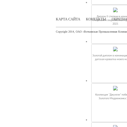
Диплом II степени в ном
КАРТА САЙТА
КОНТАКТЫ
ОБРАТНА
«Лицензия и лицензионная п
2021
Copyright 2014, ОАО «Воткинская Промышленная Компа
Золотой диплом в номинаци
детская кроватка моего 
Коллекция "Джунгли" поб
Золотого Медвежонка 