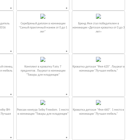
едитель
Серебряный диплом в номинации
Бренд Фея стал победителем в
2016
"Самый практичный манеж от 0 до 1
номинации «Детская кроватка от 0 до 3
лет"
лет»
ый глянец.
Комплект в кроватку Fаiry 7
Кроватка детская "Фея-620". Лауреат в
ая мебель
предметов. Лауреат в номинации
номинации “Лучшая мебель”
“Товары для младенцев”
elby BH-
Рюкзак-кенгуру Selby Freedom. 1 место
Кроватка детская "Фея-660". 1 место в
 "Лучшая
в номинации “Товары для младенцев”
номинации "Лучшая мебель"