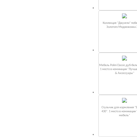
Коллекция "Джунгли" поб
Золотого Медвежонка 
Мебель Polini Classic дуб-бел
1 место в номинации "Лучш
& Аксессуары"
Стульчик для кормления "S
430". 1 место в номинации
мебель"