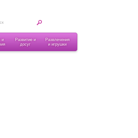
 и
Развитие и
Развлечения
вия
досуг
и игрушки