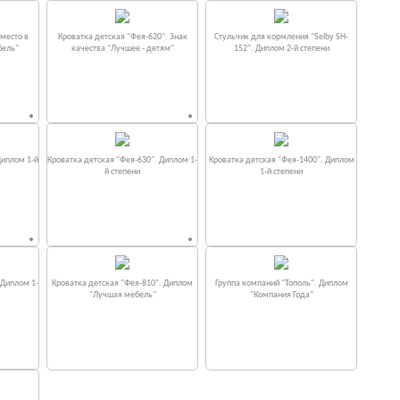
место в
Кроватка детская "Фея-620". Знак
Стульчик для кормления "Selby SH-
бель"
качества "Лучшее - детям"
152". Диплом 2-й степени
Диплом 1-й
Кроватка детская "Фея-630". Диплом 1-
Кроватка детская "Фея-1400". Диплом
й степени
1-й степени
 Диплом 1-
Кроватка детская "Фея-810". Диплом
Группа компаний "Тополь". Диплом
"Лучшая мебель"
"Компания Года"