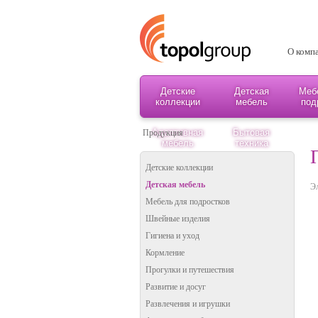
О комп
Детские
Детская
Меб
коллекции
мебель
под
Адаптивная
Бытовая
Продукция
мебель
техника
Детские коллекции
Детская мебель
Э
Мебель для подростков
Швейные изделия
Гигиена и уход
Кормление
Прогулки и путешествия
Развитие и досуг
Развлечения и игрушки