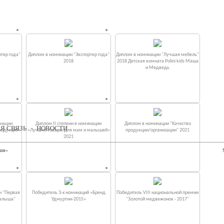
тер года"
Диплом в номинации "Экспортер года"
Диплом в номинации "Лучшая мебель"
2018
2018 Детская комната Polini kids Маша
и Медведь
инации
Диплом II степени в номинации
Диплом в номинации "Качество
Я СВЯЗЬ
НОВОСТИ
родукция»
«Лучшие товары для мам и малышей»
продукции/организации" 2021
2021
ния»
и "Первая
Победитель 3-х номинаций «Бренд
Победитель VIII национальной премии
малыша"
Удмуртии-2015»
"Золотой медвежонок - 2017"