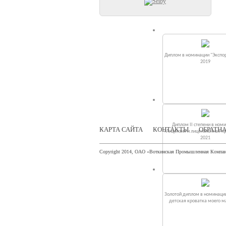
Диплом в номинации "Экспор
2019
Диплом II степени в ном
КАРТА САЙТА
КОНТАКТЫ
ОБРАТНА
«Лицензия и лицензионная п
2021
Copyright 2014, ОАО «Воткинская Промышленная Компа
Золотой диплом в номинаци
детская кроватка моего 