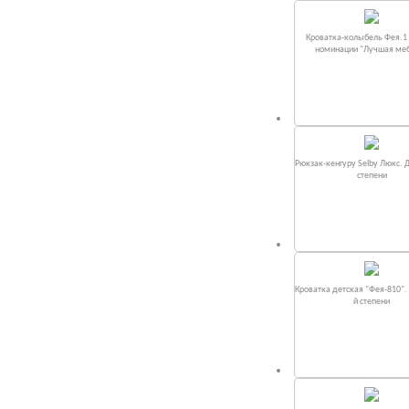
Кроватка-колыбель Фея.1 
номинации "Лучшая ме
Рюкзак-кенгуру Selby Люкс. 
степени
Кроватка детская "Фея-810".
й степени