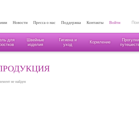
ании
Новости
Пресса о нас
Поддержка
Контакты
Войти
ель для
Швейные
Гигиена и
Прогулки
Кормление
ростков
изделия
уход
путешест
ПРОДУКЦИЯ
лемент не найден