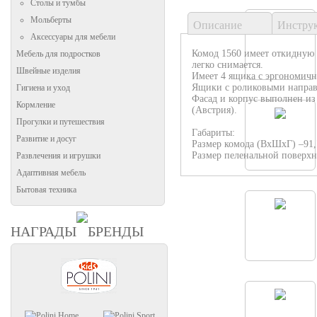
Столы и тумбы
Мольберты
Описание
Инстру
Аксессуары для мебели
Комод 1560 имеет откидную 
Мебель для подростков
легко снимается.
Швейные изделия
Имеет 4 ящика с эргономич
Ящики с роликовыми напра
Гигиена и уход
Фасад и корпус выполнен и
Кормление
(Австрия).
Прогулки и путешествия
Габариты:
Развитие и досуг
Размер комода (ВхШхГ) –91,7
Размер пеленальной поверхн
Развлечения и игрушки
Адаптивная мебель
Бытовая техника
НАГРАДЫ
БРЕНДЫ