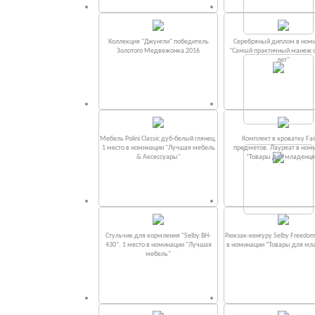
Коллекция "Джунгли" победитель
Серебряный диплом в ном
Золотого Медвежонка 2016
"Самый практичный манеж от
лет"
Мебель Polini Classic дуб-белый глянец.
Комплект в кроватку Fаi
1 место в номинации "Лучшая мебель
предметов. Лауреат в ном
& Аксессуары"
“Товары для младенце
Стульчик для кормления "Selby BH-
Рюкзак-кенгуру Selby Freedom
430". 1 место в номинации "Лучшая
в номинации “Товары для мл
мебель"