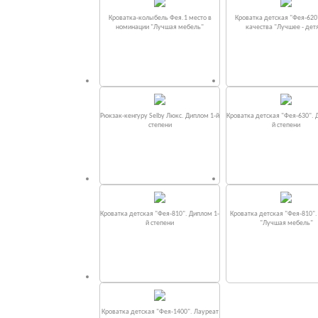
Кроватка-колыбель Фея.1 место в
Кроватка детская "Фея-620
номинации "Лучшая мебель"
качества "Лучшее - дет
Рюкзак-кенгуру Selby Люкс. Диплом 1-й
Кроватка детская "Фея-630". 
степени
й степени
Кроватка детская "Фея-810". Диплом 1-
Кроватка детская "Фея-810"
й степени
"Лучшая мебель"
Кроватка детская "Фея-1400". Лауреат