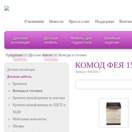
О компании
Новости
Пресса о нас
Поддержка
Контак
Детские
Детская
Мебель для
Швейные
коллекции
мебель
подростков
изделия
Адаптивная
Бытовая
Продукция
>
Детская мебель
>
Комоды и столики
мебель
техника
КОМОД ФЕЯ 1
Детские коллекции
Артикул: 0001039.5
Детская мебель
Кроватки
Комоды и столики
Кровати-трансформеры из массива
Кровати-трансформеры из ЛДСП и
МДФ
Мебельные комплекты
Шкафы