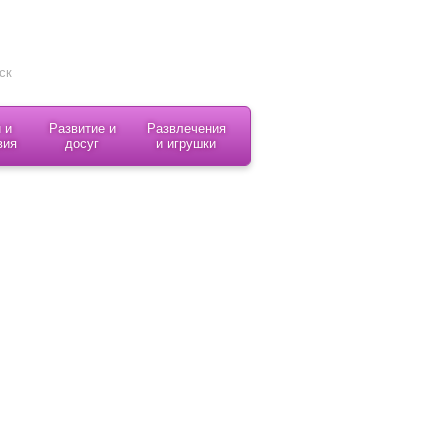
 и
Развитие и
Развлечения
вия
досуг
и игрушки