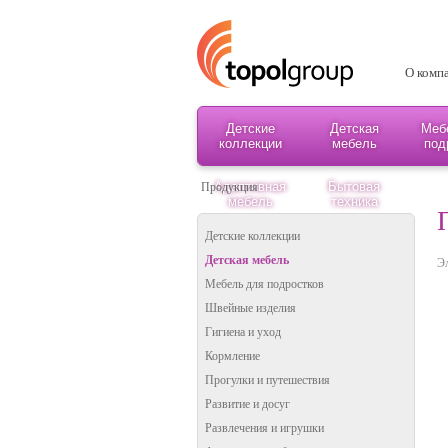
О комп
Детские
Детская
Меб
коллекции
мебель
под
Адаптивная
Бытовая
Продукция
мебель
техника
Детские коллекции
Детская мебель
Э
Мебель для подростков
Швейные изделия
Гигиена и уход
Кормление
Прогулки и путешествия
Развитие и досуг
Развлечения и игрушки