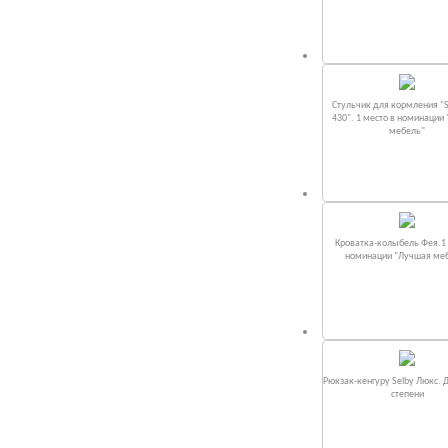
Стульчик для кормления "S
430". 1 место в номинации
мебель"
Кроватка-колыбель Фея.1 
номинации "Лучшая ме
Рюкзак-кенгуру Selby Люкс. 
степени