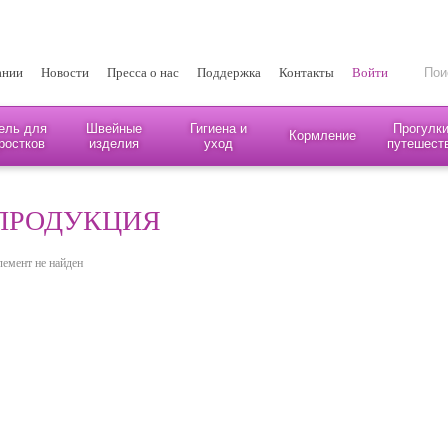
ании
Новости
Пресса о нас
Поддержка
Контакты
Войти
ель для
Швейные
Гигиена и
Прогулки
Кормление
ростков
изделия
уход
путешест
ПРОДУКЦИЯ
лемент не найден