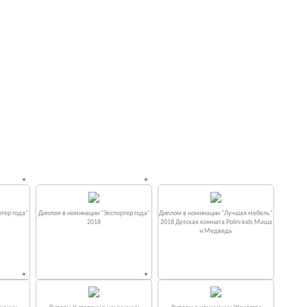
тер года"
Диплом в номинации "Экспортер года"
Диплом в номинации "Лучшая мебель"
2018
2018 Детская комната Polini kids Маша
и Медведь