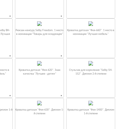
elby BH-
Рюкзак-кенгуру Selby Freedom. 1 место
Кроватка детская "Фея-660". 1 место в
 "Лучшая
в номинации “Товары для младенцев”
номинации "Лучшая мебель"
место в
Кроватка детская "Фея-620". Знак
Стульчик для кормления "Selby SH-
бель"
качества "Лучшее - детям"
152". Диплом 2-й степени
Диплом 1-й
Кроватка детская "Фея-630". Диплом 1-
Кроватка детская "Фея-1400". Диплом
й степени
1-й степени