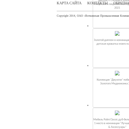
Диплом II степени в ном
КАРТА САЙТА
КОНТАКТЫ
ОБРАТНА
«Лицензия и лицензионная п
2021
Copyright 2014, ОАО «Воткинская Промышленная Компа
Золотой диплом в номинаци
детская кроватка моего 
Коллекция "Джунгли" поб
Золотого Медвежонка 
Мебель Polini Classic дуб-бел
1 место в номинации "Лучш
& Аксессуары"